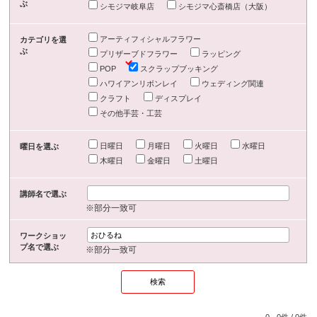
ぶ
シモジマ岐阜店
シモジマ心斎橋店（大阪）
アーティフィシャルフラワー
カテゴリを選
ぶ
プリザーブドフラワー
ラッピング
POP
スクラップブッキング
ハワイアンリボンレイ
ウェディング関連
クラフト
ディスプレイ
その他手芸・工芸
日曜日
月曜日
火曜日
水曜日
曜日を選ぶ
木曜日
金曜日
土曜日
講師名で選ぶ
※部分一致可
ワークショッ
プ名で選ぶ
※部分一致可