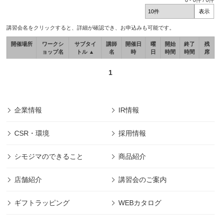
0
-
0
件 /
0
件
講習会名をクリックすると、詳細が確認でき、お申込みも可能です。
開催場所
ワークシ
サブタイ
講師
開催日
曜
開始
終了
残
ョップ名
トル ▲
名
時
日
時間
時間
席
1
企業情報
IR情報
CSR・環境
採用情報
シモジマのできること
商品紹介
店舗紹介
講習会のご案内
ギフトラッピング
WEBカタログ