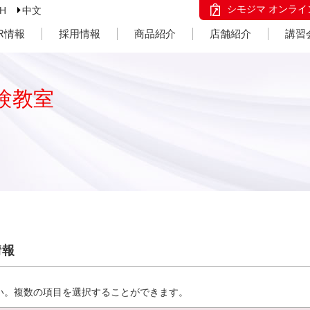
シモジマ オンライ
SH
中文
IR情報
採用情報
商品紹介
店舗紹介
講習
験教室
情報
い。複数の項目を選択することができます。