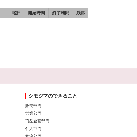
曜日
開始時間
終了時間
残席
シモジマのできること
販売部門
営業部門
商品企画部門
仕入部門
物流部門