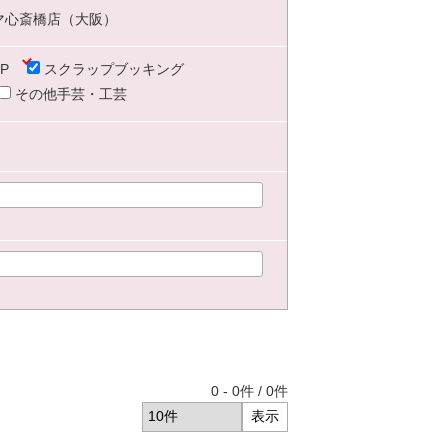
マ心斎橋店（大阪）
P
スクラップブッキング
その他手芸・工芸
0
-
0
件 /
0
件