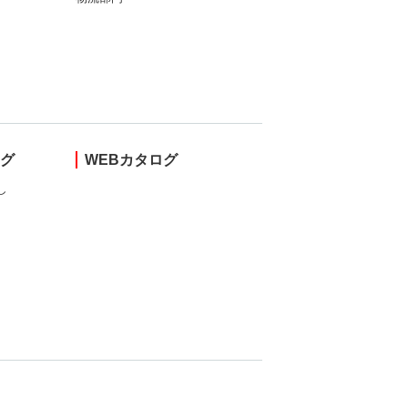
ング
WEBカタログ
し