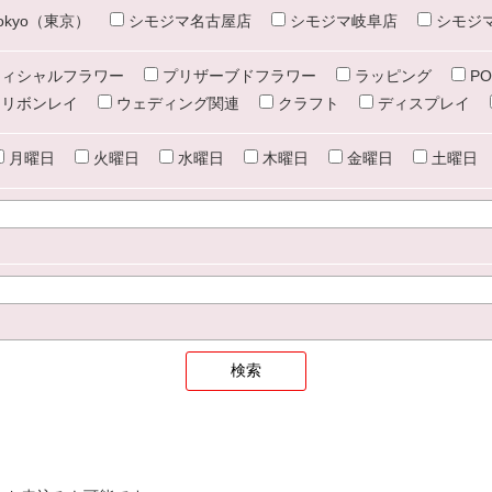
e tokyo（東京）
シモジマ名古屋店
シモジマ岐阜店
シモジ
ィシャルフラワー
プリザーブドフラワー
ラッピング
PO
リボンレイ
ウェディング関連
クラフト
ディスプレイ
月曜日
火曜日
水曜日
木曜日
金曜日
土曜日