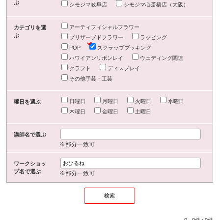
ぶ
シモジマ岐阜店
シモジマ心斎橋店（大阪）
アーティフィシャルフラワー
カテゴリを選
ぶ
プリザーブドフラワー
ラッピング
POP
スクラップブッキング
ハワイアンリボンレイ
ウェディング関連
クラフト
ディスプレイ
その他手芸・工芸
日曜日
月曜日
火曜日
水曜日
曜日を選ぶ
木曜日
金曜日
土曜日
講師名で選ぶ
※部分一致可
ワークショッ
プ名で選ぶ
※部分一致可