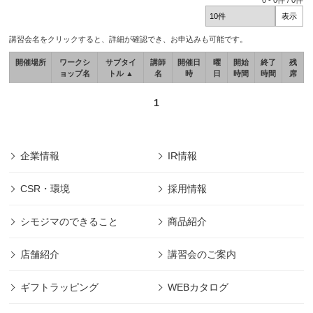
0
-
0
件 /
0
件
講習会名をクリックすると、詳細が確認でき、お申込みも可能です。
開催場所
ワークシ
サブタイ
講師
開催日
曜
開始
終了
残
ョップ名
トル ▲
名
時
日
時間
時間
席
1
企業情報
IR情報
CSR・環境
採用情報
シモジマのできること
商品紹介
店舗紹介
講習会のご案内
ギフトラッピング
WEBカタログ