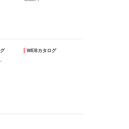
ング
WEBカタログ
し