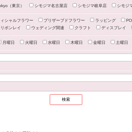
e tokyo（東京）
シモジマ名古屋店
シモジマ岐阜店
シモジ
ィシャルフラワー
プリザーブドフラワー
ラッピング
PO
リボンレイ
ウェディング関連
クラフト
ディスプレイ
月曜日
火曜日
水曜日
木曜日
金曜日
土曜日