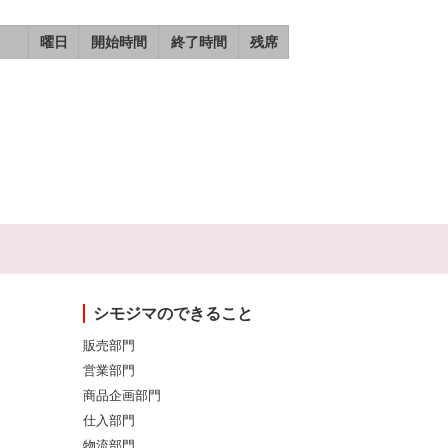
曜日
開始時間
終了時間
残席
シモジマのできること
販売部門
営業部門
商品企画部門
仕入部門
物流部門