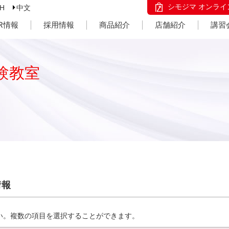
シモジマ オンライ
SH
中文
IR情報
採用情報
商品紹介
店舗紹介
講習
験教室
情報
い。複数の項目を選択することができます。