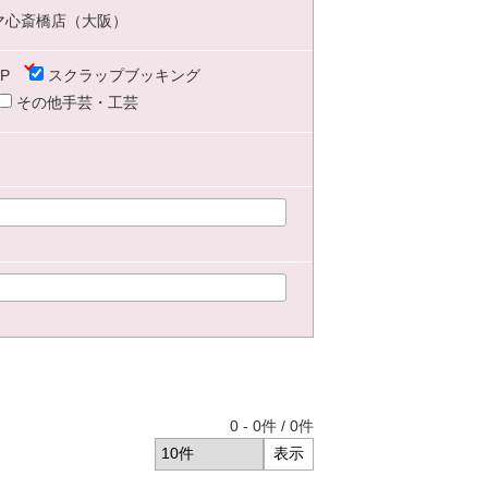
マ心斎橋店（大阪）
P
スクラップブッキング
その他手芸・工芸
0
-
0
件 /
0
件