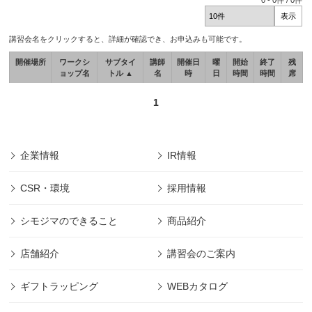
0
-
0
件 /
0
件
講習会名をクリックすると、詳細が確認でき、お申込みも可能です。
開催場所
ワークシ
サブタイ
講師
開催日
曜
開始
終了
残
ョップ名
トル ▲
名
時
日
時間
時間
席
1
企業情報
IR情報
CSR・環境
採用情報
シモジマのできること
商品紹介
店舗紹介
講習会のご案内
ギフトラッピング
WEBカタログ