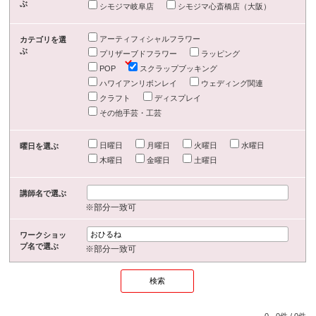
ぶ
シモジマ岐阜店
シモジマ心斎橋店（大阪）
アーティフィシャルフラワー
カテゴリを選
ぶ
プリザーブドフラワー
ラッピング
POP
スクラップブッキング
ハワイアンリボンレイ
ウェディング関連
クラフト
ディスプレイ
その他手芸・工芸
日曜日
月曜日
火曜日
水曜日
曜日を選ぶ
木曜日
金曜日
土曜日
講師名で選ぶ
※部分一致可
ワークショッ
プ名で選ぶ
※部分一致可