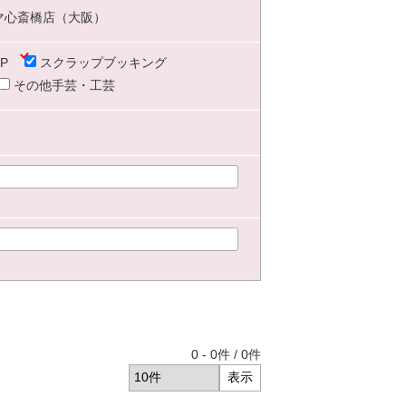
マ心斎橋店（大阪）
P
スクラップブッキング
その他手芸・工芸
0
-
0
件 /
0
件