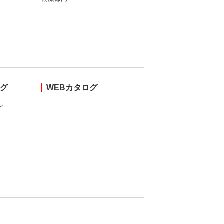
ング
WEBカタログ
し