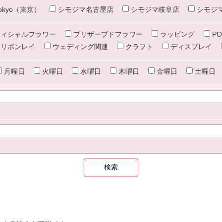
e tokyo（東京）
シモジマ名古屋店
シモジマ岐阜店
シモジ
ィシャルフラワー
プリザーブドフラワー
ラッピング
PO
リボンレイ
ウェディング関連
クラフト
ディスプレイ
月曜日
火曜日
水曜日
木曜日
金曜日
土曜日