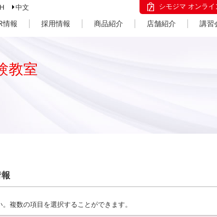
シモジマ オンライ
SH
中文
IR情報
採用情報
商品紹介
店舗紹介
講習
験教室
情報
い。複数の項目を選択することができます。