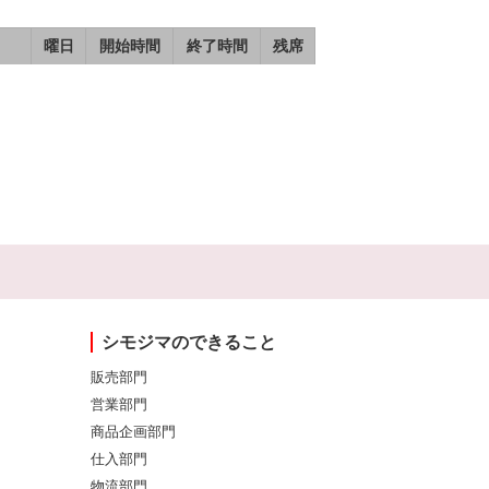
曜日
開始時間
終了時間
残席
シモジマのできること
販売部門
営業部門
商品企画部門
仕入部門
物流部門