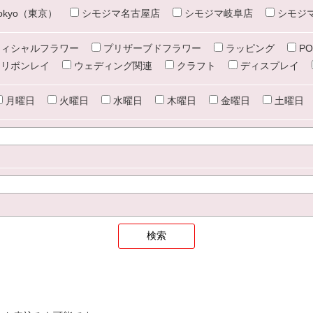
e tokyo（東京）
シモジマ名古屋店
シモジマ岐阜店
シモジ
ィシャルフラワー
プリザーブドフラワー
ラッピング
PO
リボンレイ
ウェディング関連
クラフト
ディスプレイ
月曜日
火曜日
水曜日
木曜日
金曜日
土曜日