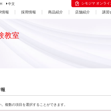
シモジマ オンライ
SH
中文
IR情報
採用情報
商品紹介
店舗紹介
講習
験教室
情報
い。複数の項目を選択することができます。