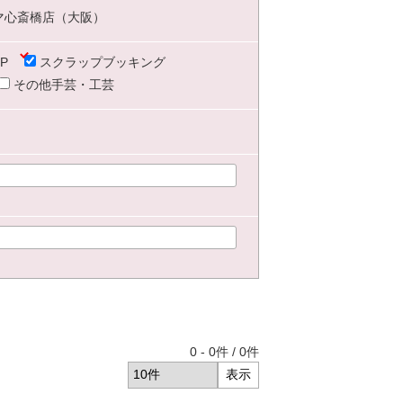
マ心斎橋店（大阪）
P
スクラップブッキング
その他手芸・工芸
0
-
0
件 /
0
件