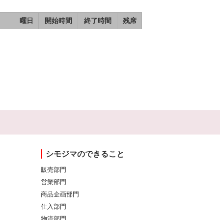
曜日
開始時間
終了時間
残席
シモジマのできること
販売部門
営業部門
商品企画部門
仕入部門
物流部門