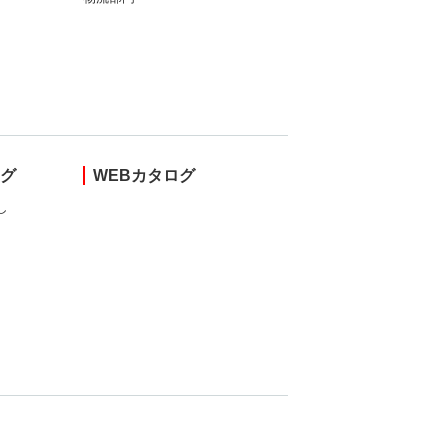
ング
WEBカタログ
し