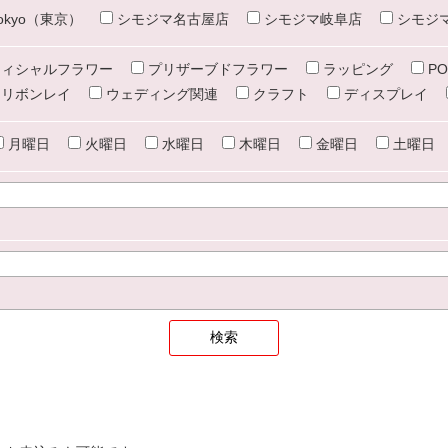
e tokyo（東京）
シモジマ名古屋店
シモジマ岐阜店
シモジ
ィシャルフラワー
プリザーブドフラワー
ラッピング
PO
リボンレイ
ウェディング関連
クラフト
ディスプレイ
月曜日
火曜日
水曜日
木曜日
金曜日
土曜日