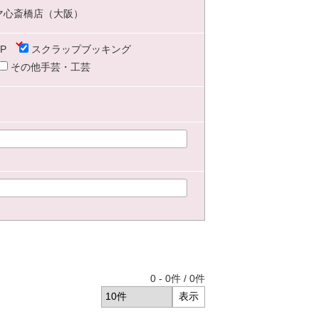
マ心斎橋店（大阪）
P
スクラップブッキング
その他手芸・工芸
0
-
0
件 /
0
件