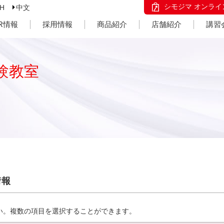
シモジマ オンライ
SH
中文
IR情報
採用情報
商品紹介
店舗紹介
講習
験教室
情報
い。複数の項目を選択することができます。