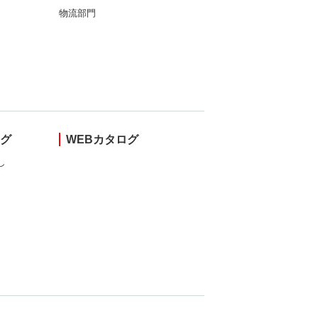
物流部門
ング
WEBカタログ
し