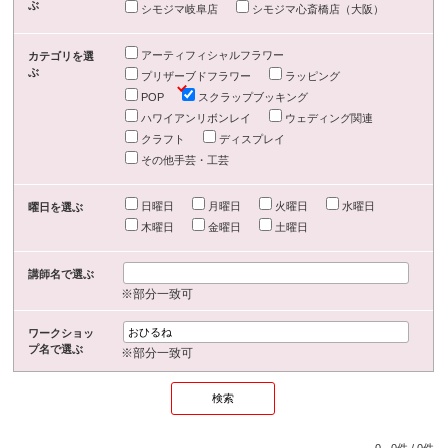
ぶ
シモジマ岐阜店
シモジマ心斎橋店（大阪）
アーティフィシャルフラワー
カテゴリを選
ぶ
プリザーブドフラワー
ラッピング
POP
スクラップブッキング
ハワイアンリボンレイ
ウェディング関連
クラフト
ディスプレイ
その他手芸・工芸
日曜日
月曜日
火曜日
水曜日
曜日を選ぶ
木曜日
金曜日
土曜日
講師名で選ぶ
※部分一致可
ワークショッ
プ名で選ぶ
※部分一致可