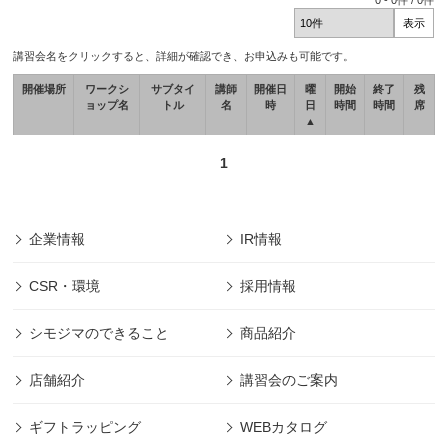
0
-
0
件 /
0
件
講習会名をクリックすると、詳細が確認でき、お申込みも可能です。
開催場所
ワークシ
サブタイ
講師
開催日
曜
開始
終了
残
ョップ名
トル
名
時
日
時間
時間
席
▲
1
企業情報
IR情報
CSR・環境
採用情報
シモジマのできること
商品紹介
店舗紹介
講習会のご案内
ギフトラッピング
WEBカタログ