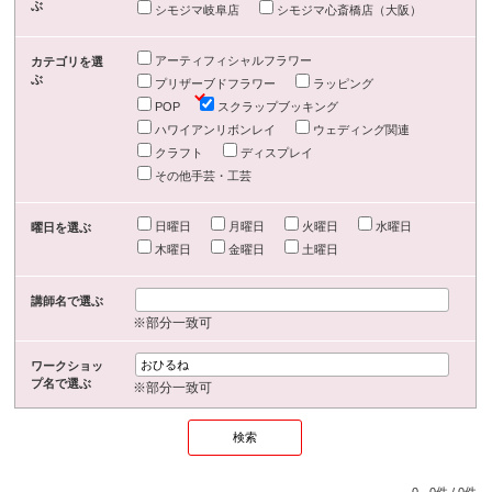
ぶ
シモジマ岐阜店
シモジマ心斎橋店（大阪）
アーティフィシャルフラワー
カテゴリを選
ぶ
プリザーブドフラワー
ラッピング
POP
スクラップブッキング
ハワイアンリボンレイ
ウェディング関連
クラフト
ディスプレイ
その他手芸・工芸
日曜日
月曜日
火曜日
水曜日
曜日を選ぶ
木曜日
金曜日
土曜日
講師名で選ぶ
※部分一致可
ワークショッ
プ名で選ぶ
※部分一致可