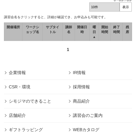
0
-
0
件 /
0
件
講習会名をクリックすると、詳細が確認でき、お申込みも可能です。
開催場所
ワークシ
サブタイ
講師
開催日
曜
開始
終了
残
ョップ名
トル
名
時
日
時間
時間
席
▲
1
企業情報
IR情報
CSR・環境
採用情報
シモジマのできること
商品紹介
店舗紹介
講習会のご案内
ギフトラッピング
WEBカタログ