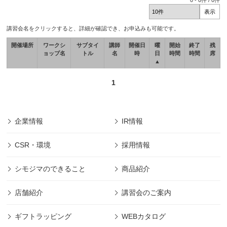
0
-
0
件 /
0
件
講習会名をクリックすると、詳細が確認でき、お申込みも可能です。
開催場所
ワークシ
サブタイ
講師
開催日
曜
開始
終了
残
ョップ名
トル
名
時
日
時間
時間
席
▲
1
企業情報
IR情報
CSR・環境
採用情報
シモジマのできること
商品紹介
店舗紹介
講習会のご案内
ギフトラッピング
WEBカタログ