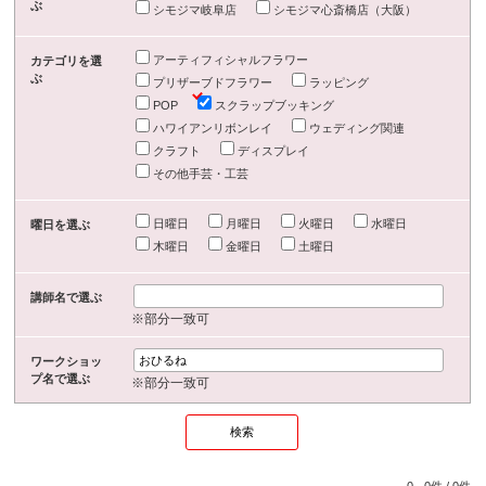
ぶ
シモジマ岐阜店
シモジマ心斎橋店（大阪）
アーティフィシャルフラワー
カテゴリを選
ぶ
プリザーブドフラワー
ラッピング
POP
スクラップブッキング
ハワイアンリボンレイ
ウェディング関連
クラフト
ディスプレイ
その他手芸・工芸
日曜日
月曜日
火曜日
水曜日
曜日を選ぶ
木曜日
金曜日
土曜日
講師名で選ぶ
※部分一致可
ワークショッ
プ名で選ぶ
※部分一致可