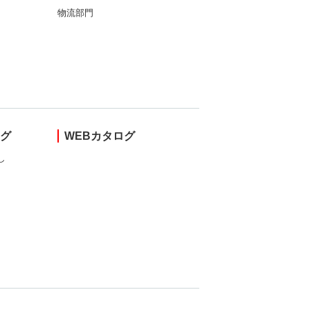
物流部門
ング
WEBカタログ
し