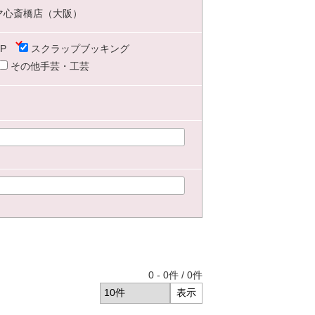
マ心斎橋店（大阪）
P
スクラップブッキング
その他手芸・工芸
0
-
0
件 /
0
件