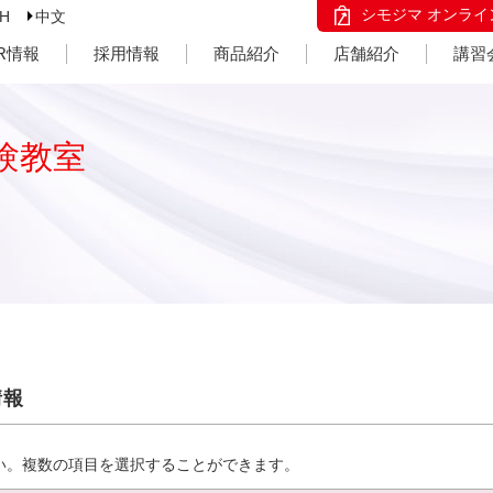
シモジマ オンライ
SH
中文
IR情報
採用情報
商品紹介
店舗紹介
講習
験教室
情報
い。複数の項目を選択することができます。