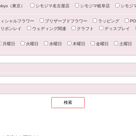
e tokyo（東京）
シモジマ名古屋店
シモジマ岐阜店
シモジ
ィシャルフラワー
プリザーブドフラワー
ラッピング
PO
リボンレイ
ウェディング関連
クラフト
ディスプレイ
月曜日
火曜日
水曜日
木曜日
金曜日
土曜日