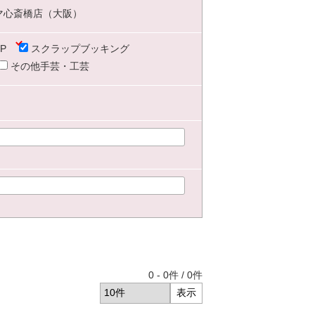
マ心斎橋店（大阪）
P
スクラップブッキング
その他手芸・工芸
0
-
0
件 /
0
件