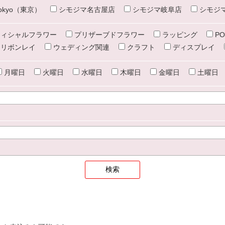
e tokyo（東京）
シモジマ名古屋店
シモジマ岐阜店
シモジ
ィシャルフラワー
プリザーブドフラワー
ラッピング
PO
リボンレイ
ウェディング関連
クラフト
ディスプレイ
月曜日
火曜日
水曜日
木曜日
金曜日
土曜日