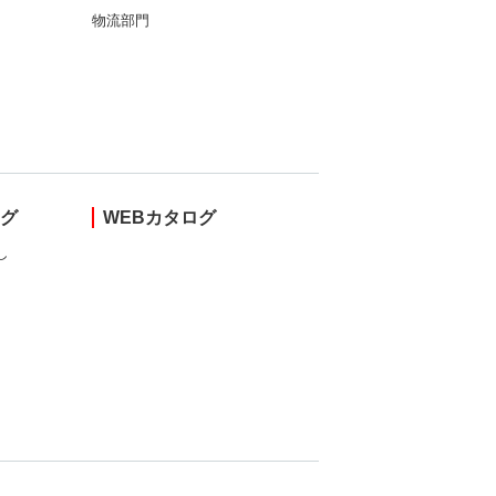
物流部門
ング
WEBカタログ
し