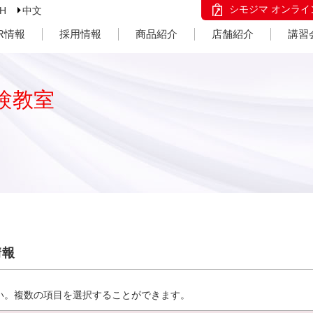
シモジマ オンライ
SH
中文
IR情報
採用情報
商品紹介
店舗紹介
講習
験教室
情報
い。複数の項目を選択することができます。