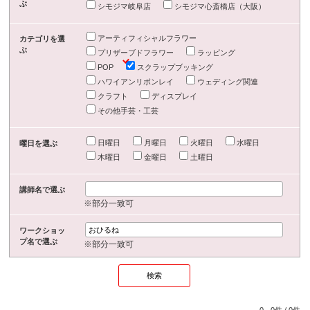
ぶ
シモジマ岐阜店
シモジマ心斎橋店（大阪）
アーティフィシャルフラワー
カテゴリを選
ぶ
プリザーブドフラワー
ラッピング
POP
スクラップブッキング
ハワイアンリボンレイ
ウェディング関連
クラフト
ディスプレイ
その他手芸・工芸
日曜日
月曜日
火曜日
水曜日
曜日を選ぶ
木曜日
金曜日
土曜日
講師名で選ぶ
※部分一致可
ワークショッ
プ名で選ぶ
※部分一致可