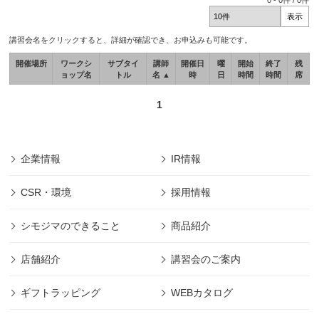
0
-
0
件 /
0
件
講習会名をクリックすると、詳細が確認でき、お申込みも可能です。
開催場所
ワークシ
サブタイ
講師
開催日
曜
開始
終了
残
ョップ名
トル
名 ▲
時
日
時間
時間
席
1
企業情報
IR情報
CSR・環境
採用情報
シモジマのできること
商品紹介
店舗紹介
講習会のご案内
ギフトラッピング
WEBカタログ