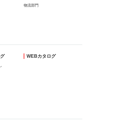
物流部門
ング
WEBカタログ
し