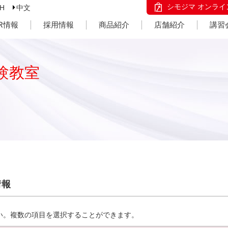
シモジマ オンライ
SH
中文
IR情報
採用情報
商品紹介
店舗紹介
講習
験教室
情報
い。複数の項目を選択することができます。