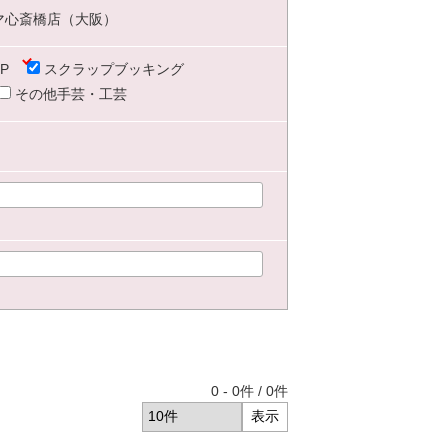
マ心斎橋店（大阪）
P
スクラップブッキング
その他手芸・工芸
0
-
0
件 /
0
件