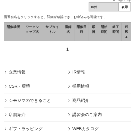
0
-
0
件 /
0
件
講習会名をクリックすると、詳細が確認でき、お申込みも可能です。
開催場所
ワークシ
サブタイ
講師
開催日
曜
開始
終了
残
ョップ名
トル
名
時
日
時間
時間
席
▲
1
企業情報
IR情報
CSR・環境
採用情報
シモジマのできること
商品紹介
店舗紹介
講習会のご案内
ギフトラッピング
WEBカタログ