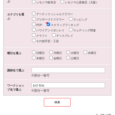
ぶ
シモジマ岐阜店
シモジマ心斎橋店（大阪）
アーティフィシャルフラワー
カテゴリを選
ぶ
プリザーブドフラワー
ラッピング
POP
スクラップブッキング
ハワイアンリボンレイ
ウェディング関連
クラフト
ディスプレイ
その他手芸・工芸
日曜日
月曜日
火曜日
水曜日
曜日を選ぶ
木曜日
金曜日
土曜日
講師名で選ぶ
※部分一致可
ワークショッ
プ名で選ぶ
※部分一致可