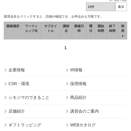
0
-
0
件 /
0
件
講習会名をクリックすると、詳細が確認でき、お申込みも可能です。
開催場所
ワークシ
サブタイ
講師
開催日
曜
開始
終了
残
ョップ名
トル
名
時
日
時間
時間
席
▲
1
企業情報
IR情報
CSR・環境
採用情報
シモジマのできること
商品紹介
店舗紹介
講習会のご案内
ギフトラッピング
WEBカタログ