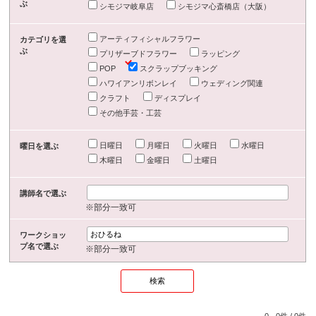
ぶ
シモジマ岐阜店
シモジマ心斎橋店（大阪）
アーティフィシャルフラワー
カテゴリを選
ぶ
プリザーブドフラワー
ラッピング
POP
スクラップブッキング
ハワイアンリボンレイ
ウェディング関連
クラフト
ディスプレイ
その他手芸・工芸
日曜日
月曜日
火曜日
水曜日
曜日を選ぶ
木曜日
金曜日
土曜日
講師名で選ぶ
※部分一致可
ワークショッ
プ名で選ぶ
※部分一致可