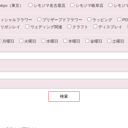
e tokyo（東京）
シモジマ名古屋店
シモジマ岐阜店
シモジ
ィシャルフラワー
プリザーブドフラワー
ラッピング
PO
リボンレイ
ウェディング関連
クラフト
ディスプレイ
月曜日
火曜日
水曜日
木曜日
金曜日
土曜日