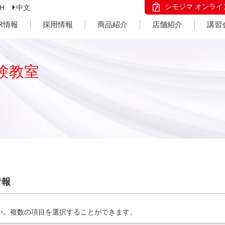
シモジマ オンライ
SH
中文
IR情報
採用情報
商品紹介
店舗紹介
講習
験教室
情報
い。複数の項目を選択することができます。