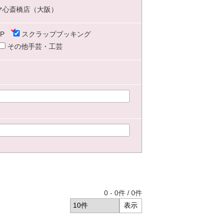
マ心斎橋店（大阪）
P
スクラップブッキング
その他手芸・工芸
0
-
0
件 /
0
件