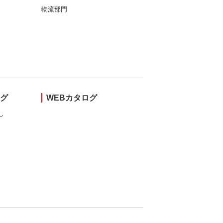
物流部門
ング
WEBカタログ
し