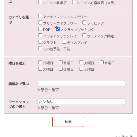
ぶ
シモジマ岐阜店
シモジマ心斎橋店（大阪）
アーティフィシャルフラワー
カテゴリを選
ぶ
プリザーブドフラワー
ラッピング
POP
スクラップブッキング
ハワイアンリボンレイ
ウェディング関連
クラフト
ディスプレイ
その他手芸・工芸
日曜日
月曜日
火曜日
水曜日
曜日を選ぶ
木曜日
金曜日
土曜日
講師名で選ぶ
※部分一致可
ワークショッ
プ名で選ぶ
※部分一致可