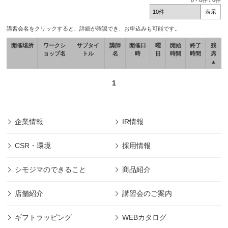
0
-
0
件 /
0
件
講習会名をクリックすると、詳細が確認でき、お申込みも可能です。
開催場所
ワークシ
サブタイ
講師
開催日
曜
開始
終了
残
ョップ名
トル
名
時
日
時間
時間
席
▲
1
企業情報
IR情報
CSR・環境
採用情報
シモジマのできること
商品紹介
店舗紹介
講習会のご案内
ギフトラッピング
WEBカタログ