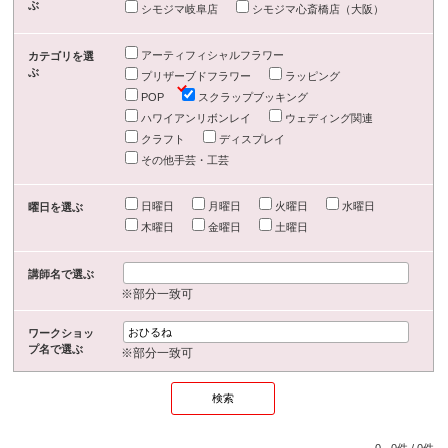
ぶ
シモジマ岐阜店
シモジマ心斎橋店（大阪）
アーティフィシャルフラワー
カテゴリを選
ぶ
プリザーブドフラワー
ラッピング
POP
スクラップブッキング
ハワイアンリボンレイ
ウェディング関連
クラフト
ディスプレイ
その他手芸・工芸
日曜日
月曜日
火曜日
水曜日
曜日を選ぶ
木曜日
金曜日
土曜日
講師名で選ぶ
※部分一致可
ワークショッ
プ名で選ぶ
※部分一致可