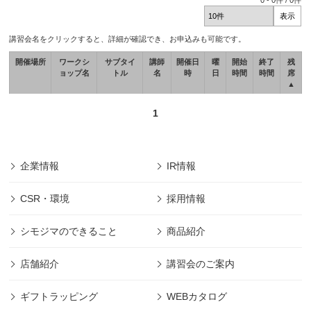
0
-
0
件 /
0
件
講習会名をクリックすると、詳細が確認でき、お申込みも可能です。
開催場所
ワークシ
サブタイ
講師
開催日
曜
開始
終了
残
ョップ名
トル
名
時
日
時間
時間
席
▲
1
企業情報
IR情報
CSR・環境
採用情報
シモジマのできること
商品紹介
店舗紹介
講習会のご案内
ギフトラッピング
WEBカタログ