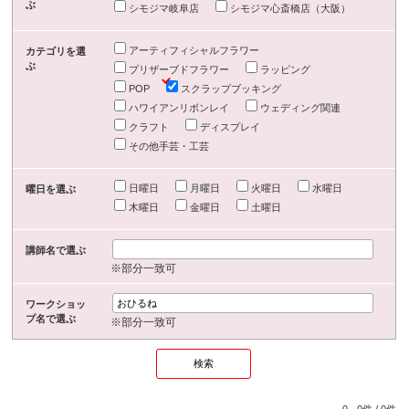
ぶ
シモジマ岐阜店
シモジマ心斎橋店（大阪）
アーティフィシャルフラワー
カテゴリを選
ぶ
プリザーブドフラワー
ラッピング
POP
スクラップブッキング
ハワイアンリボンレイ
ウェディング関連
クラフト
ディスプレイ
その他手芸・工芸
日曜日
月曜日
火曜日
水曜日
曜日を選ぶ
木曜日
金曜日
土曜日
講師名で選ぶ
※部分一致可
ワークショッ
プ名で選ぶ
※部分一致可