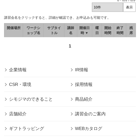
0
-
0
件 /
0
件
講習会名をクリックすると、詳細が確認でき、お申込みも可能です。
開催場所
ワークシ
サブタイ
講師
開催日
曜
開始
終了
残
ョップ名
トル
名
時 ▼
日
時間
時間
席
1
企業情報
IR情報
CSR・環境
採用情報
シモジマのできること
商品紹介
店舗紹介
講習会のご案内
ギフトラッピング
WEBカタログ