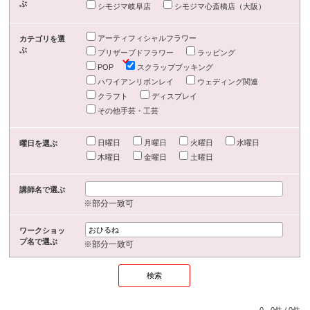
ぶ
シモジマ岐阜店
シモジマ心斎橋店（大阪）
アーティフィシャルフラワー
カテゴリを選
ぶ
プリザーブドフラワー
ラッピング
POP
スクラップブッキング
ハワイアンリボンレイ
ウェディング関連
クラフト
ディスプレイ
その他手芸・工芸
日曜日
月曜日
火曜日
水曜日
曜日を選ぶ
木曜日
金曜日
土曜日
講師名で選ぶ
※部分一致可
ワークショッ
プ名で選ぶ
※部分一致可