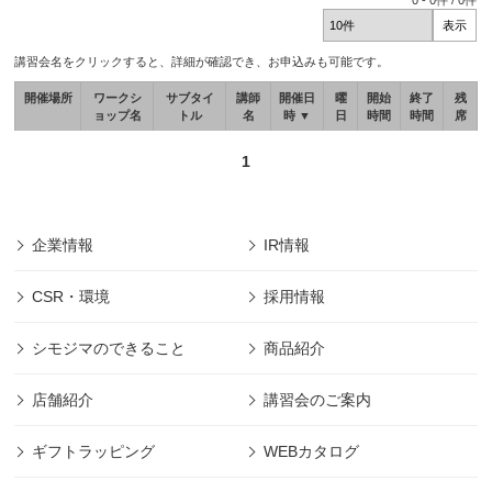
0
-
0
件 /
0
件
講習会名をクリックすると、詳細が確認でき、お申込みも可能です。
開催場所
ワークシ
サブタイ
講師
開催日
曜
開始
終了
残
ョップ名
トル
名
時 ▼
日
時間
時間
席
1
企業情報
IR情報
CSR・環境
採用情報
シモジマのできること
商品紹介
店舗紹介
講習会のご案内
ギフトラッピング
WEBカタログ