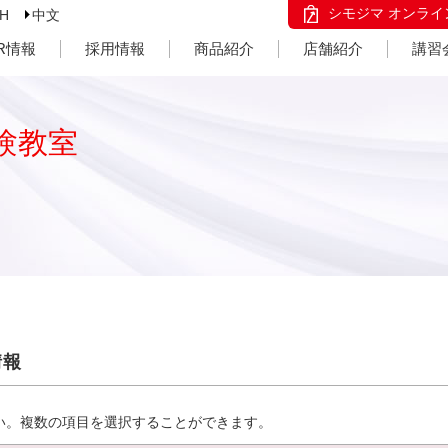
シモジマ オンライ
SH
中文
IR情報
採用情報
商品紹介
店舗紹介
講習
験教室
情報
い。複数の項目を選択することができます。