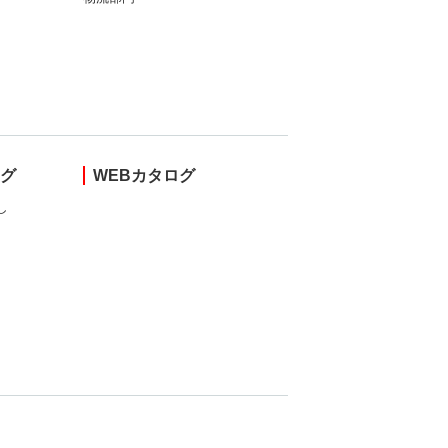
ング
WEBカタログ
し