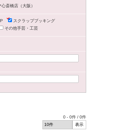
マ心斎橋店（大阪）
P
スクラップブッキング
その他手芸・工芸
0
-
0
件 /
0
件