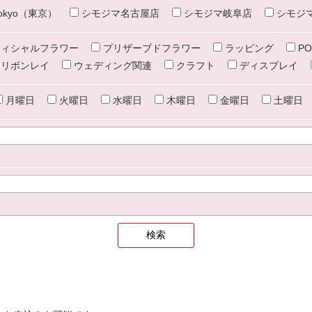
e tokyo（東京）
シモジマ名古屋店
シモジマ岐阜店
シモジ
ィシャルフラワー
プリザーブドフラワー
ラッピング
PO
リボンレイ
ウェディング関連
クラフト
ディスプレイ
月曜日
火曜日
水曜日
木曜日
金曜日
土曜日