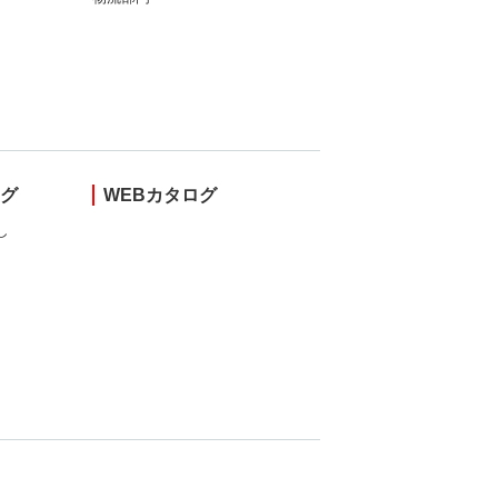
ング
WEBカタログ
し