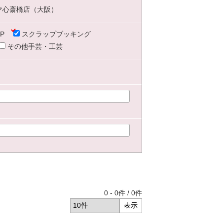
マ心斎橋店（大阪）
P
スクラップブッキング
その他手芸・工芸
0
-
0
件 /
0
件