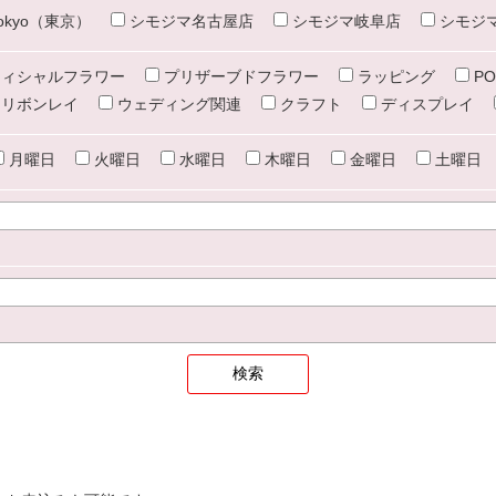
e tokyo（東京）
シモジマ名古屋店
シモジマ岐阜店
シモジ
ィシャルフラワー
プリザーブドフラワー
ラッピング
PO
リボンレイ
ウェディング関連
クラフト
ディスプレイ
月曜日
火曜日
水曜日
木曜日
金曜日
土曜日