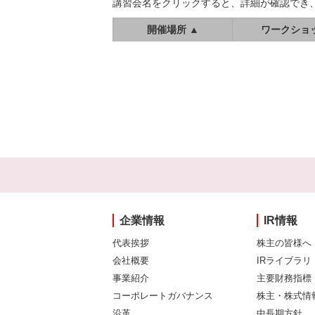
講習会名をクリックすると、詳細が確認でき
開催場所 ▲
ワークショ
企業情報
IR情報
代表挨拶
株主の皆様へ
会社概要
IRライブラリ
事業紹介
主要財務指標
コーポレートガバナンス
株主・株式情
沿革
中長期方針