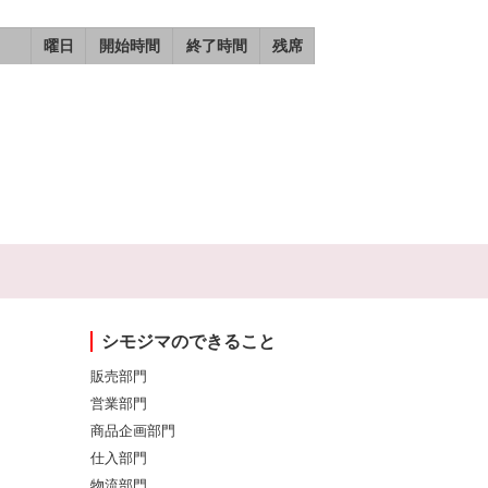
曜日
開始時間
終了時間
残席
シモジマのできること
販売部門
営業部門
商品企画部門
仕入部門
物流部門