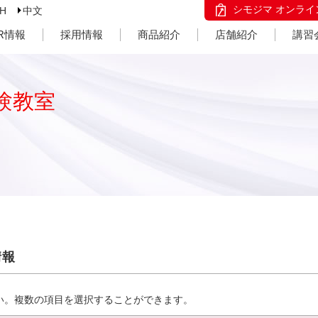
シモジマ オンライ
SH
中文
IR情報
採用情報
商品紹介
店舗紹介
講習
験教室
情報
い。複数の項目を選択することができます。