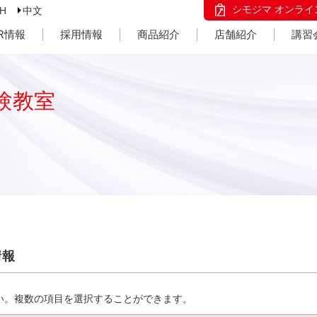
シモジマ オンライ
SH
中文
IR情報
採用情報
商品紹介
店舗紹介
講習
験教室
情報
い。複数の項目を選択することができます。