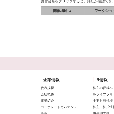
講習会名をクリックすると、詳細が確認でき
開催場所 ▲
ワークショ
企業情報
IR情報
代表挨拶
株主の皆様へ
会社概要
IRライブラリ
事業紹介
主要財務指標
コーポレートガバナンス
株主・株式情
沿革
中長期方針