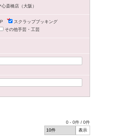
マ心斎橋店（大阪）
P
スクラップブッキング
その他手芸・工芸
0
-
0
件 /
0
件