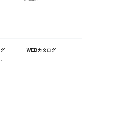
ング
WEBカタログ
し