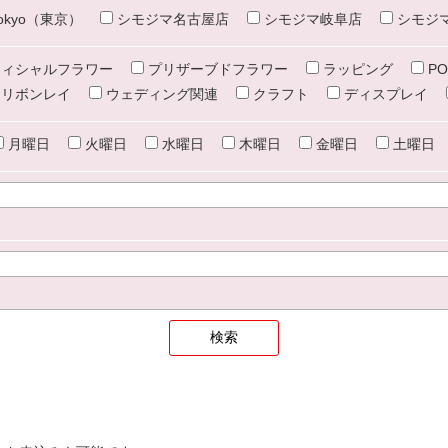
e tokyo（東京）
シモジマ名古屋店
シモジマ岐阜店
シモジ
ィシャルフラワー
プリザーブドフラワー
ラッピング
PO
リボンレイ
ウェディング関連
クラフト
ディスプレイ
月曜日
火曜日
水曜日
木曜日
金曜日
土曜日