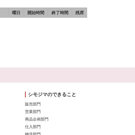
曜日
開始時間
終了時間
残席
シモジマのできること
販売部門
営業部門
商品企画部門
仕入部門
物流部門