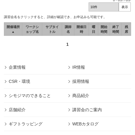
0
-
0
件 /
0
件
講習会名をクリックすると、詳細が確認でき、お申込みも可能です。
開催場所
ワークシ
サブタイ
講師
開催日
曜
開始
終了
残
▲
ョップ名
トル
名
時
日
時間
時間
席
1
企業情報
IR情報
CSR・環境
採用情報
シモジマのできること
商品紹介
店舗紹介
講習会のご案内
ギフトラッピング
WEBカタログ