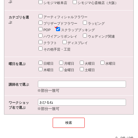
ぶ
シモジマ岐阜店
シモジマ心斎橋店（大阪）
アーティフィシャルフラワー
カテゴリを選
ぶ
プリザーブドフラワー
ラッピング
POP
スクラップブッキング
ハワイアンリボンレイ
ウェディング関連
クラフト
ディスプレイ
その他手芸・工芸
日曜日
月曜日
火曜日
水曜日
曜日を選ぶ
木曜日
金曜日
土曜日
講師名で選ぶ
※部分一致可
ワークショッ
プ名で選ぶ
※部分一致可