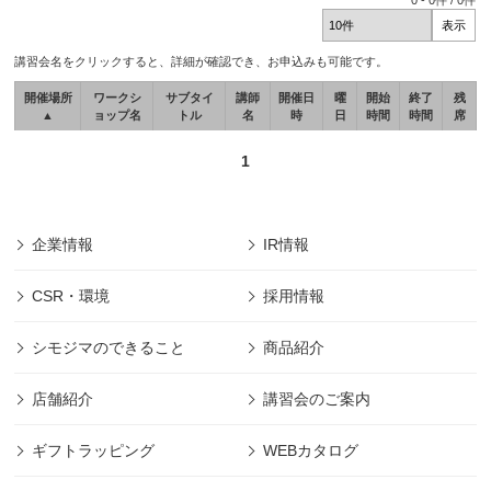
0
-
0
件 /
0
件
講習会名をクリックすると、詳細が確認でき、お申込みも可能です。
開催場所
ワークシ
サブタイ
講師
開催日
曜
開始
終了
残
▲
ョップ名
トル
名
時
日
時間
時間
席
1
企業情報
IR情報
CSR・環境
採用情報
シモジマのできること
商品紹介
店舗紹介
講習会のご案内
ギフトラッピング
WEBカタログ