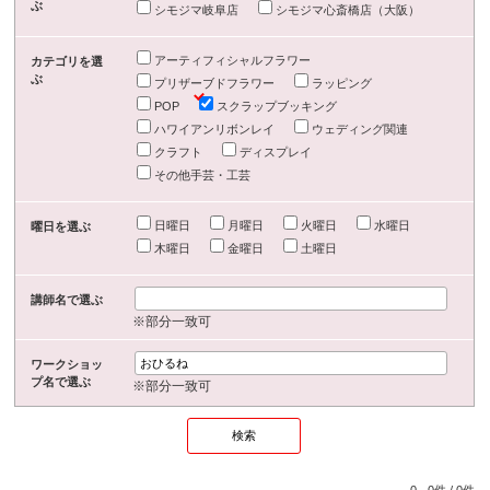
ぶ
シモジマ岐阜店
シモジマ心斎橋店（大阪）
アーティフィシャルフラワー
カテゴリを選
ぶ
プリザーブドフラワー
ラッピング
POP
スクラップブッキング
ハワイアンリボンレイ
ウェディング関連
クラフト
ディスプレイ
その他手芸・工芸
日曜日
月曜日
火曜日
水曜日
曜日を選ぶ
木曜日
金曜日
土曜日
講師名で選ぶ
※部分一致可
ワークショッ
プ名で選ぶ
※部分一致可