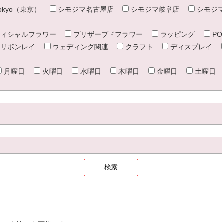
e tokyo（東京）
シモジマ名古屋店
シモジマ岐阜店
シモジ
ィシャルフラワー
プリザーブドフラワー
ラッピング
PO
リボンレイ
ウェディング関連
クラフト
ディスプレイ
月曜日
火曜日
水曜日
木曜日
金曜日
土曜日