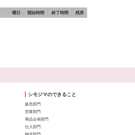
曜日
開始時間
終了時間
残席
シモジマのできること
販売部門
営業部門
商品企画部門
仕入部門
物流部門