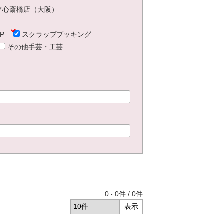
マ心斎橋店（大阪）
P
スクラップブッキング
その他手芸・工芸
0
-
0
件 /
0
件