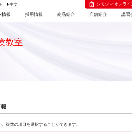
シモジマ オンライ
SH
中文
IR情報
採用情報
商品紹介
店舗紹介
講習
験教室
情報
い。複数の項目を選択することができます。