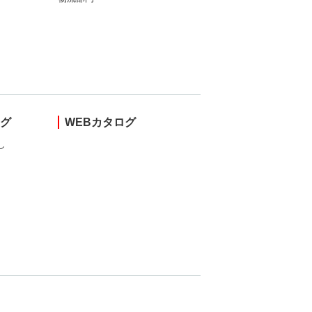
ング
WEBカタログ
し