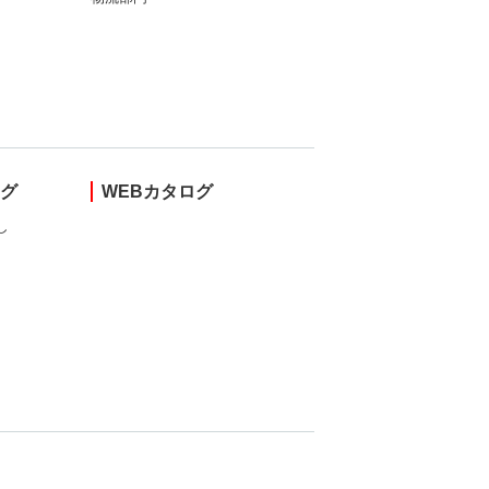
ング
WEBカタログ
し