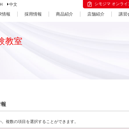
シモジマ オンライ
SH
中文
IR情報
採用情報
商品紹介
店舗紹介
講習
験教室
情報
い。複数の項目を選択することができます。