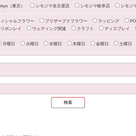
e tokyo（東京）
シモジマ名古屋店
シモジマ岐阜店
シモジ
ィシャルフラワー
プリザーブドフラワー
ラッピング
PO
リボンレイ
ウェディング関連
クラフト
ディスプレイ
月曜日
火曜日
水曜日
木曜日
金曜日
土曜日