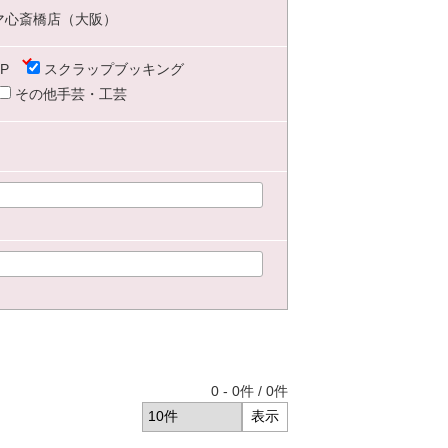
マ心斎橋店（大阪）
P
スクラップブッキング
その他手芸・工芸
0
-
0
件 /
0
件