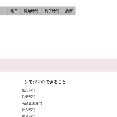
曜日
開始時間
終了時間
残席
シモジマのできること
販売部門
営業部門
商品企画部門
仕入部門
物流部門