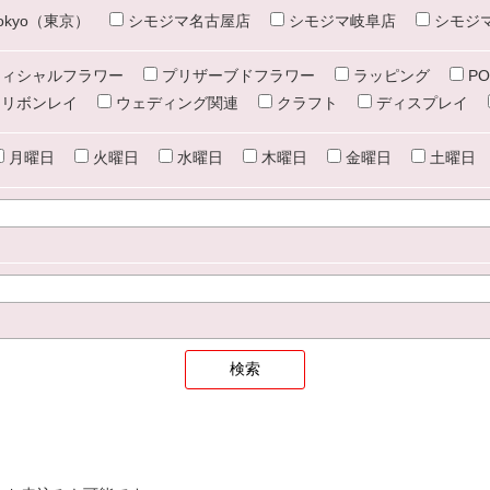
e tokyo（東京）
シモジマ名古屋店
シモジマ岐阜店
シモジ
ィシャルフラワー
プリザーブドフラワー
ラッピング
PO
リボンレイ
ウェディング関連
クラフト
ディスプレイ
月曜日
火曜日
水曜日
木曜日
金曜日
土曜日