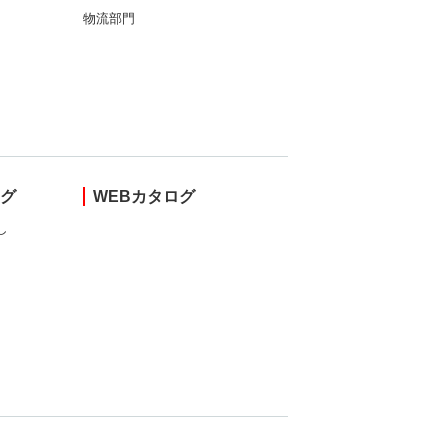
物流部門
ング
WEBカタログ
し