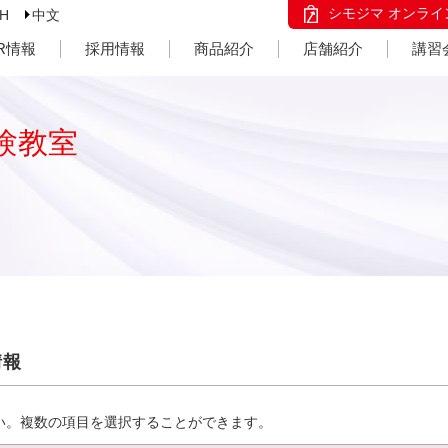
シモジマ オンライ
SH
中文
IR情報
採用情報
商品紹介
店舗紹介
講習
験教室
情報
い。複数の項目を選択することができます。