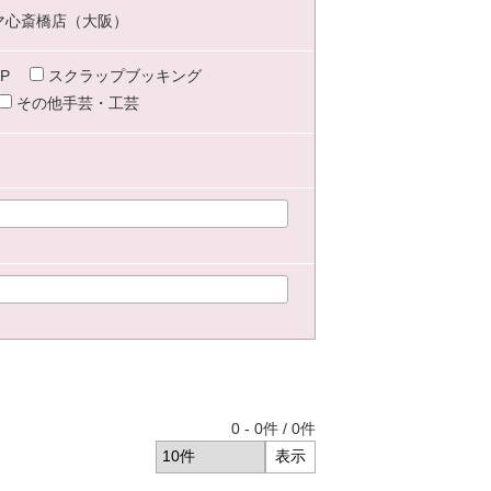
マ心斎橋店（大阪）
P
スクラップブッキング
その他手芸・工芸
0
-
0
件 /
0
件