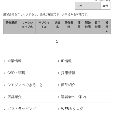
0
-
0
件 /
0
件
講習会名をクリックすると、詳細が確認でき、お申込みも可能です。
開催場所
ワークシ
サブタイ
講師
開催日
曜
開始
終了
残
ョップ名
トル
名
時
日
時間
時間
席
▲
1
企業情報
IR情報
CSR・環境
採用情報
シモジマのできること
商品紹介
店舗紹介
講習会のご案内
ギフトラッピング
WEBカタログ