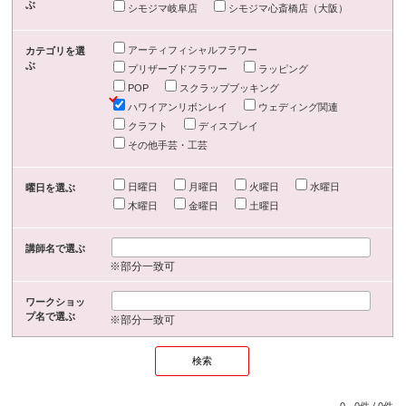
ぶ
シモジマ岐阜店
シモジマ心斎橋店（大阪）
アーティフィシャルフラワー
カテゴリを選
ぶ
プリザーブドフラワー
ラッピング
POP
スクラップブッキング
ハワイアンリボンレイ
ウェディング関連
クラフト
ディスプレイ
その他手芸・工芸
日曜日
月曜日
火曜日
水曜日
曜日を選ぶ
木曜日
金曜日
土曜日
講師名で選ぶ
※部分一致可
ワークショッ
プ名で選ぶ
※部分一致可