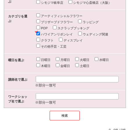
ぶ
シモジマ岐阜店
シモジマ心斎橋店（大阪）
アーティフィシャルフラワー
カテゴリを選
ぶ
プリザーブドフラワー
ラッピング
POP
スクラップブッキング
ハワイアンリボンレイ
ウェディング関連
クラフト
ディスプレイ
その他手芸・工芸
日曜日
月曜日
火曜日
水曜日
曜日を選ぶ
木曜日
金曜日
土曜日
講師名で選ぶ
※部分一致可
ワークショッ
プ名で選ぶ
※部分一致可