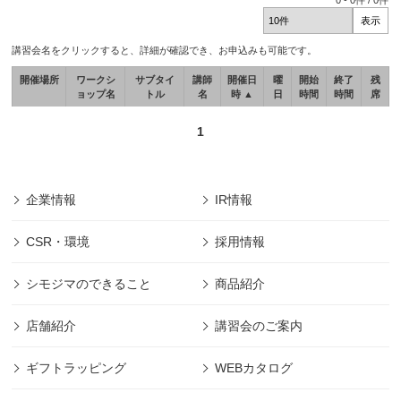
0
-
0
件 /
0
件
講習会名をクリックすると、詳細が確認でき、お申込みも可能です。
開催場所
ワークシ
サブタイ
講師
開催日
曜
開始
終了
残
ョップ名
トル
名
時 ▲
日
時間
時間
席
1
企業情報
IR情報
CSR・環境
採用情報
シモジマのできること
商品紹介
店舗紹介
講習会のご案内
ギフトラッピング
WEBカタログ