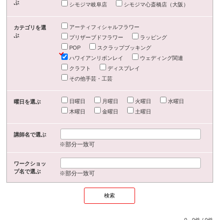
ぶ
シモジマ岐阜店
シモジマ心斎橋店（大阪）
アーティフィシャルフラワー
カテゴリを選
ぶ
プリザーブドフラワー
ラッピング
POP
スクラップブッキング
ハワイアンリボンレイ
ウェディング関連
クラフト
ディスプレイ
その他手芸・工芸
日曜日
月曜日
火曜日
水曜日
曜日を選ぶ
木曜日
金曜日
土曜日
講師名で選ぶ
※部分一致可
ワークショッ
プ名で選ぶ
※部分一致可