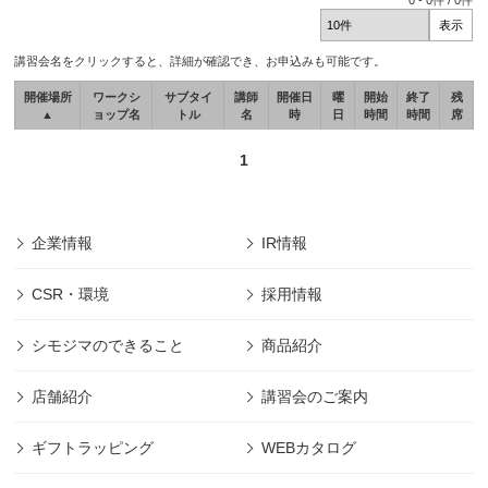
0
-
0
件 /
0
件
講習会名をクリックすると、詳細が確認でき、お申込みも可能です。
開催場所
ワークシ
サブタイ
講師
開催日
曜
開始
終了
残
▲
ョップ名
トル
名
時
日
時間
時間
席
1
企業情報
IR情報
CSR・環境
採用情報
シモジマのできること
商品紹介
店舗紹介
講習会のご案内
ギフトラッピング
WEBカタログ