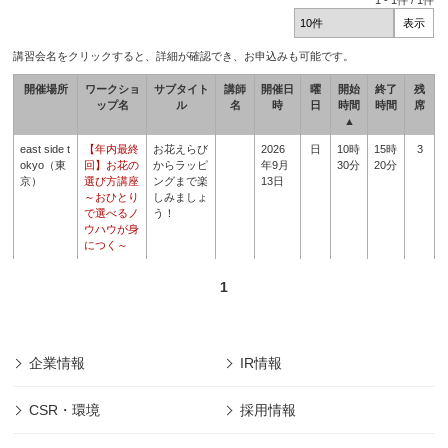
1
-
1
件 /
1
件
講習会名をクリックすると、詳細が確認でき、お申込みも可能です。
開催場所
ワークショ
サブタイト
講師
開催日
曜
開始
終了
残
ップ名
ル
名
時
日
時間
時間
席
▲
east side t
【年内最終
お花えらび
2026
日
10時
15時
3
okyo（東
回】お花の
からラッピ
年9月
30分
20分
京）
選び方講座
ングまで楽
13日
～おひとり
しみましょ
で選べるノ
う！
ウハウが身
につく～
1
企業情報
IR情報
CSR・環境
採用情報