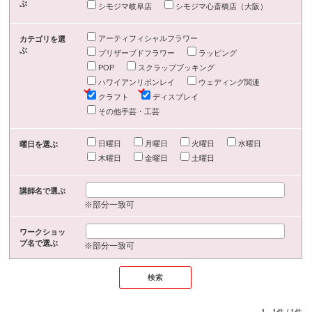
ぶ
シモジマ岐阜店
シモジマ心斎橋店（大阪）
アーティフィシャルフラワー
カテゴリを選
ぶ
プリザーブドフラワー
ラッピング
POP
スクラップブッキング
ハワイアンリボンレイ
ウェディング関連
クラフト
ディスプレイ
その他手芸・工芸
日曜日
月曜日
火曜日
水曜日
曜日を選ぶ
木曜日
金曜日
土曜日
講師名で選ぶ
※部分一致可
ワークショッ
プ名で選ぶ
※部分一致可