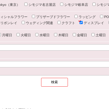
e tokyo（東京）
シモジマ名古屋店
シモジマ岐阜店
シモジ
ィシャルフラワー
プリザーブドフラワー
ラッピング
PO
リボンレイ
ウェディング関連
クラフト
ディスプレイ
月曜日
火曜日
水曜日
木曜日
金曜日
土曜日