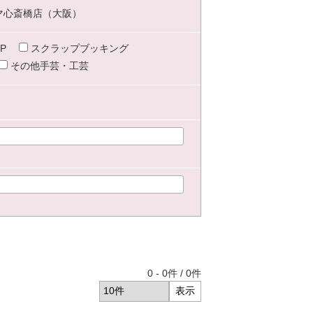
マ心斎橋店（大阪）
P
スクラップブッキング
その他手芸・工芸
0
-
0
件 /
0
件