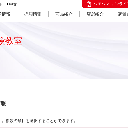
シモジマ オンライ
SH
中文
IR情報
採用情報
商品紹介
店舗紹介
講習
験教室
情報
い。複数の項目を選択することができます。