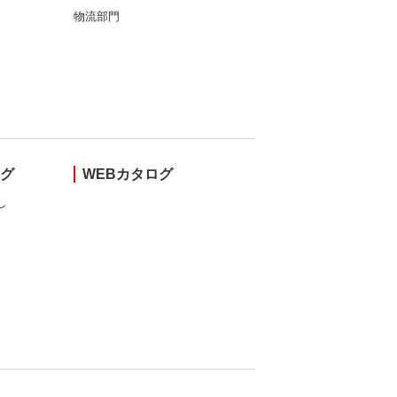
物流部門
ング
WEBカタログ
し