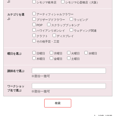
ぶ
シモジマ岐阜店
シモジマ心斎橋店（大阪）
アーティフィシャルフラワー
カテゴリを選
ぶ
プリザーブドフラワー
ラッピング
POP
スクラップブッキング
ハワイアンリボンレイ
ウェディング関連
クラフト
ディスプレイ
その他手芸・工芸
日曜日
月曜日
火曜日
水曜日
曜日を選ぶ
木曜日
金曜日
土曜日
講師名で選ぶ
※部分一致可
ワークショッ
プ名で選ぶ
※部分一致可