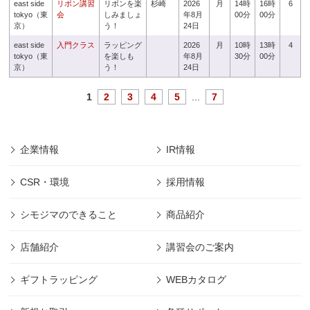
east side
リボン講習
リボンを楽
杉崎
2026
月
14時
16時
6
tokyo（東
会
しみましょ
年8月
00分
00分
京）
う！
24日
east side
入門クラス
ラッピング
2026
月
10時
13時
4
tokyo（東
を楽しも
年8月
30分
00分
京）
う！
24日
1
2
3
4
5
...
7
企業情報
IR情報
CSR・環境
採用情報
シモジマのできること
商品紹介
店舗紹介
講習会のご案内
ギフトラッピング
WEBカタログ