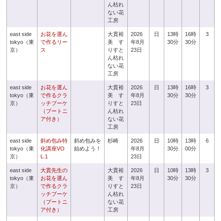
ん枯れ
ない花
工房
east side
お花を選ん
大貫裕
2026
日
13時
16時
3
tokyo（東
で作るリー
美 す
年8月
30分
30分
京）
ス
りすと
23日
ん枯れ
ない花
工房
east side
お花を選ん
大貫裕
2026
日
13時
16時
3
tokyo（東
で作るクラ
美 す
年8月
30分
30分
京）
ッチブーケ
りすと
23日
（ブートニ
ん枯れ
ア付き）
ない花
工房
east side
斜め包み特
斜め包みを
杉崎
2026
日
10時
13時
6
tokyo（東
化講座VO
始めよう！
年8月
30分
00分
京）
L.1
23日
east side
大貫先生の
大貫裕
2026
日
10時
13時
3
tokyo（東
お花を選ん
美 す
年8月
30分
30分
京）
で作るクラ
りすと
23日
ッチブーケ
ん枯れ
（ブートニ
ない花
ア付き）
工房