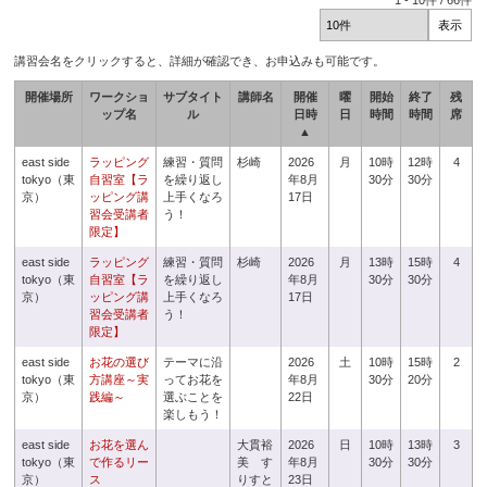
1
-
10
件 /
66
件
講習会名をクリックすると、詳細が確認でき、お申込みも可能です。
開催場所
ワークショ
サブタイト
講師名
開催
曜
開始
終了
残
ップ名
ル
日時
日
時間
時間
席
▲
east side
ラッピング
練習・質問
杉崎
2026
月
10時
12時
4
tokyo（東
自習室【ラ
を繰り返し
年8月
30分
30分
京）
ッピング講
上手くなろ
17日
習会受講者
う！
限定】
east side
ラッピング
練習・質問
杉崎
2026
月
13時
15時
4
tokyo（東
自習室【ラ
を繰り返し
年8月
30分
30分
京）
ッピング講
上手くなろ
17日
習会受講者
う！
限定】
east side
お花の選び
テーマに沿
2026
土
10時
15時
2
tokyo（東
方講座～実
ってお花を
年8月
30分
20分
京）
践編～
選ぶことを
22日
楽しもう！
east side
お花を選ん
大貫裕
2026
日
10時
13時
3
tokyo（東
で作るリー
美 す
年8月
30分
30分
京）
ス
りすと
23日