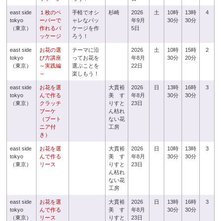
east side
１枚のペ
手軽でオシ
杉崎
2026
土
10時
13時
4
tokyo
ーパーで
ャレなパッ
年9月
30分
30分
（東京）
作れるパ
ケージを作
5日
ッケージ
ろう！
east side
お花の選
テーマに沿
2026
土
10時
15時
2
tokyo
び方講座
ってお花を
年8月
30分
20分
（東京）
～実践編
選ぶことを
22日
～
楽しもう！
east side
お花を選
大貫裕
2026
日
13時
16時
3
tokyo
んで作る
美 す
年8月
30分
30分
（東京）
クラッチ
りすと
23日
ブーケ
ん枯れ
（ブート
ない花
ニア付
工房
き）
east side
お花を選
大貫裕
2026
日
10時
13時
3
tokyo
んで作る
美 す
年8月
30分
30分
（東京）
リース
りすと
23日
ん枯れ
ない花
工房
east side
お花を選
大貫裕
2026
日
13時
16時
3
tokyo
んで作る
美 す
年8月
30分
30分
（東京）
リース
りすと
23日