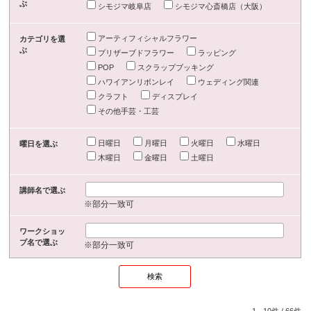
ぶ
シモジマ岐阜店
シモジマ心斎橋店（大阪）
アーティフィシャルフラワー
カテゴリを選
ぶ
プリザーブドフラワー
ラッピング
POP
スクラップブッキング
ハワイアンリボンレイ
ウェディング関連
クラフト
ディスプレイ
その他手芸・工芸
日曜日
月曜日
火曜日
水曜日
曜日を選ぶ
木曜日
金曜日
土曜日
講師名で選ぶ
※部分一致可
ワークショッ
プ名で選ぶ
※部分一致可