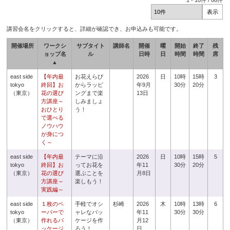
1
-
10
件 /
66
件
講習会名をクリックすると、詳細が確認でき、お申込みも可能です。
開催場所
ワークシ
サブタイト
講師名
開催
曜
開始
終了
残
ョップ名
ル
日時
日
時間
時間
席
▲
east side
【年内最
お花えらび
2026
日
10時
15時
3
tokyo
終回】お
からラッピ
年9月
30分
20分
（東京）
花の選び
ングまで楽
13日
方講座～
しみましょ
おひとり
う！
で選べる
ノウハウ
が身につ
く～
east side
【年内最
テーマに沿
2026
日
10時
15時
5
tokyo
終回】お
ってお花を
年11
30分
20分
（東京）
花の選び
選ぶことを
月8日
方講座～
楽しもう！
実践編～
east side
１枚のペ
手軽でオシ
杉崎
2026
木
10時
13時
6
tokyo
ーパーで
ャレなパッ
年11
30分
30分
（東京）
作れるパ
ケージを作
月12
ッケージ
ろう！
日