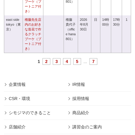
ブーケ（ブ
801）
ートニア付
き）
east side
権藤先生店
権藤
2026
日
14時
17時
1
tokyo（東
内のお好き
貴代子
年8月
00分
30分
京）
な造花で作
（offic
30日
るクラッチ
e hana
ブーケ（ブ
801）
ートニア付
き）
1
2
3
4
5
...
7
企業情報
IR情報
CSR・環境
採用情報
シモジマのできること
商品紹介
店舗紹介
講習会のご案内