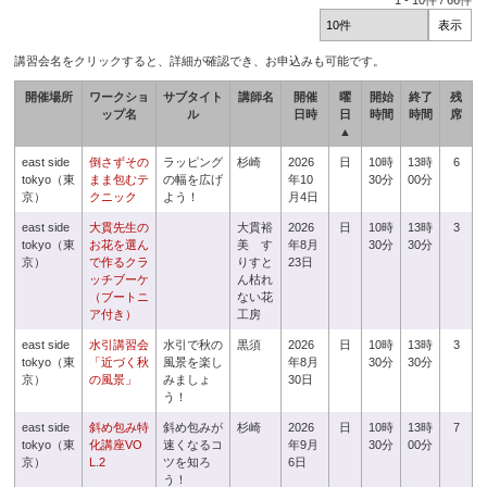
1
-
10
件 /
66
件
講習会名をクリックすると、詳細が確認でき、お申込みも可能です。
開催場所
ワークショ
サブタイト
講師名
開催
曜
開始
終了
残
ップ名
ル
日時
日
時間
時間
席
▲
east side
倒さずその
ラッピング
杉崎
2026
日
10時
13時
6
tokyo（東
まま包むテ
の幅を広げ
年10
30分
00分
京）
クニック
よう！
月4日
east side
大貫先生の
大貫裕
2026
日
10時
13時
3
tokyo（東
お花を選ん
美 す
年8月
30分
30分
京）
で作るクラ
りすと
23日
ッチブーケ
ん枯れ
（ブートニ
ない花
ア付き）
工房
east side
水引講習会
水引で秋の
黒須
2026
日
10時
13時
3
tokyo（東
「近づく秋
風景を楽し
年8月
30分
30分
京）
の風景」
みましょ
30日
う！
east side
斜め包み特
斜め包みが
杉崎
2026
日
10時
13時
7
tokyo（東
化講座VO
速くなるコ
年9月
30分
00分
京）
L.2
ツを知ろ
6日
う！