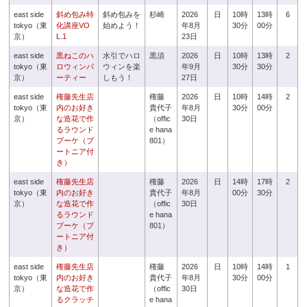
east side
斜め包み特
斜め包みを
杉崎
2026
日
10時
13時
6
tokyo（東
化講座VO
始めよう！
年8月
30分
00分
京）
L.1
23日
east side
黒ねこのハ
水引でハロ
黒須
2026
日
10時
13時
2
tokyo（東
ロウィンパ
ウィンを楽
年9月
30分
30分
京）
ーティー
しもう！
27日
east side
権藤先生店
権藤
2026
日
10時
14時
2
tokyo（東
内のお好き
貴代子
年8月
30分
00分
京）
な造花で作
（offic
30日
るラウンド
e hana
ブーケ（ブ
801）
ートニア付
き）
east side
権藤先生店
権藤
2026
日
14時
17時
2
tokyo（東
内のお好き
貴代子
年8月
00分
30分
京）
な造花で作
（offic
30日
るラウンド
e hana
ブーケ（ブ
801）
ートニア付
き）
east side
権藤先生店
権藤
2026
日
10時
14時
1
tokyo（東
内のお好き
貴代子
年8月
30分
00分
京）
な造花で作
（offic
30日
るクラッチ
e hana