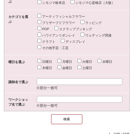
ぶ
シモジマ岐阜店
シモジマ心斎橋店（大阪）
アーティフィシャルフラワー
カテゴリを選
ぶ
プリザーブドフラワー
ラッピング
POP
スクラップブッキング
ハワイアンリボンレイ
ウェディング関連
クラフト
ディスプレイ
その他手芸・工芸
日曜日
月曜日
火曜日
水曜日
曜日を選ぶ
木曜日
金曜日
土曜日
講師名で選ぶ
※部分一致可
ワークショッ
プ名で選ぶ
※部分一致可