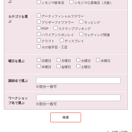
ぶ
シモジマ岐阜店
シモジマ心斎橋店（大阪）
アーティフィシャルフラワー
カテゴリを選
ぶ
プリザーブドフラワー
ラッピング
POP
スクラップブッキング
ハワイアンリボンレイ
ウェディング関連
クラフト
ディスプレイ
その他手芸・工芸
日曜日
月曜日
火曜日
水曜日
曜日を選ぶ
木曜日
金曜日
土曜日
講師名で選ぶ
※部分一致可
ワークショッ
プ名で選ぶ
※部分一致可