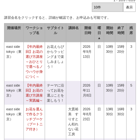
1
-
10
件 /
63
件
講習会名をクリックすると、詳細が確認でき、お申込みも可能です。
開催場所
ワークショ
サブタイト
講師名
開催
曜
開始
終了
残
ップ名
ル
日時
日
時間
時間
席
▲
east side
【年内最終
お花えらび
2026
日
10時
15時
3
tokyo（東
回】お花の
からラッピ
年9月
30分
20分
京）
選び方講座
ングまで楽
13日
～おひとり
しみましょ
で選べるノ
う！
ウハウが身
につく～
east side
【年内最終
テーマに沿
2026
日
10時
15時
5
tokyo（東
回】お花の
ってお花を
年11
30分
20分
京）
選び方講座
選ぶことを
月8日
～実践編～
楽しもう！
east side
お花を選ん
大貫裕
2026
日
13時
16時
3
tokyo（東
で作るクラ
美 す
年8月
30分
30分
京）
ッチブーケ
りすと
23日
（ブートニ
ん枯れ
ア付き）
ない花
工房