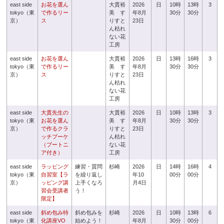
east side
お花を選ん
大貫裕
2026
日
10時
13時
3
tokyo（東
で作るリー
美 す
年8月
30分
30分
京）
ス
りすと
23日
ん枯れ
ない花
工房
east side
お花を選ん
大貫裕
2026
日
13時
16時
3
tokyo（東
で作るリー
美 す
年8月
30分
30分
京）
ス
りすと
23日
ん枯れ
ない花
工房
east side
大貫先生の
大貫裕
2026
日
10時
13時
3
tokyo（東
お花を選ん
美 す
年8月
30分
30分
京）
で作るクラ
りすと
23日
ッチブーケ
ん枯れ
（ブートニ
ない花
ア付き）
工房
east side
ラッピング
練習・質問
杉崎
2026
日
14時
16時
4
tokyo（東
自習室【ラ
を繰り返し
年10
00分
00分
京）
ッピング講
上手くなろ
月4日
習会受講者
う！
限定】
east side
斜め包み特
斜め包みを
杉崎
2026
日
10時
13時
6
tokyo（東
化講座VO
始めよう！
年8月
30分
00分