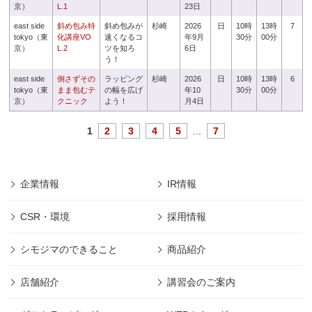
京）
L.1
23日
east side
斜め包み特
斜め包みが
杉崎
2026
日
10時
13時
7
tokyo（東
化講座VO
速くなるコ
年9月
30分
00分
京）
L.2
ツを知ろ
6日
う！
east side
倒さずその
ラッピング
杉崎
2026
日
10時
13時
6
tokyo（東
まま包むテ
の幅を広げ
年10
30分
00分
京）
クニック
よう！
月4日
1
2
3
4
5
...
7
企業情報
IR情報
CSR・環境
採用情報
シモジマのできること
商品紹介
店舗紹介
講習会のご案内