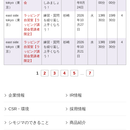
tokyo（東
会
しみましょ
年8月
00分
00分
京）
う！
24日
east side
ラッピング
練習・質問
杉崎
2026
火
13時
15時
4
tokyo（東
自習室【ラ
を繰り返し
年10
30分
30分
京）
ッピング講
上手くなろ
月27
習会受講者
う！
日
限定】
east side
ラッピング
練習・質問
杉崎
2026
水
13時
15時
4
tokyo（東
自習室【ラ
を繰り返し
年10
30分
30分
京）
ッピング講
上手くなろ
月21
習会受講者
う！
日
限定】
1
2
3
4
5
...
7
企業情報
IR情報
CSR・環境
採用情報
シモジマのできること
商品紹介