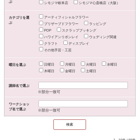
ぶ
シモジマ岐阜店
シモジマ心斎橋店（大阪）
アーティフィシャルフラワー
カテゴリを選
ぶ
プリザーブドフラワー
ラッピング
POP
スクラップブッキング
ハワイアンリボンレイ
ウェディング関連
クラフト
ディスプレイ
その他手芸・工芸
日曜日
月曜日
火曜日
水曜日
曜日を選ぶ
木曜日
金曜日
土曜日
講師名で選ぶ
※部分一致可
ワークショッ
プ名で選ぶ
※部分一致可