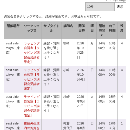
1
-
10
件 /
66
件
講習会名をクリックすると、詳細が確認でき、お申込みも可能です。
開催場所
ワークショ
サブタイト
講師名
開催
曜
開始
終了
残
ップ名
ル
日時
日
時間
時間
席
▼
east side
ラッピング
練習・質問
杉崎
2026
月
14時
16時
4
tokyo（東
自習室【ラ
を繰り返し
年10
00分
00分
京）
ッピング講
上手くなろ
月26
習会受講者
う！
日
限定】
east side
ラッピング
練習・質問
杉崎
2026
日
14時
16時
4
tokyo（東
自習室【ラ
を繰り返し
年10
00分
00分
京）
ッピング講
上手くなろ
月4日
習会受講者
う！
限定】
east side
ラッピング
練習・質問
杉崎
2026
火
14時
16時
4
tokyo（東
自習室【ラ
を繰り返し
年9月
00分
00分
京）
ッピング講
上手くなろ
29日
習会受講者
う！
限定】
east side
権藤先生店
権藤
2026
日
14時
17時
1
tokyo（東
内のお好き
貴代子
年8月
00分
30分