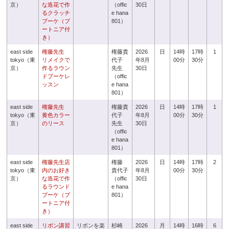
京）
な造花で作
（offic
30日
るクラッチ
e hana
ブーケ（ブ
801）
ートニア付
き）
east side
権藤先生
権藤貴
2026
日
14時
17時
1
tokyo（東
リメイクで
代子
年8月
00分
30分
京）
作るラウン
先生
30日
ドブーケレ
（offic
ッスン
e hana
801）
east side
権藤先生
権藤貴
2026
日
14時
17時
1
tokyo（東
黄色カラー
代子
年8月
00分
30分
京）
のリース
先生
30日
（offic
e hana
801）
east side
権藤先生店
権藤
2026
日
14時
17時
2
tokyo（東
内のお好き
貴代子
年8月
00分
30分
京）
な造花で作
（offic
30日
るラウンド
e hana
ブーケ（ブ
801）
ートニア付
き）
east side
リボン講習
リボンを楽
杉崎
2026
月
14時
16時
6