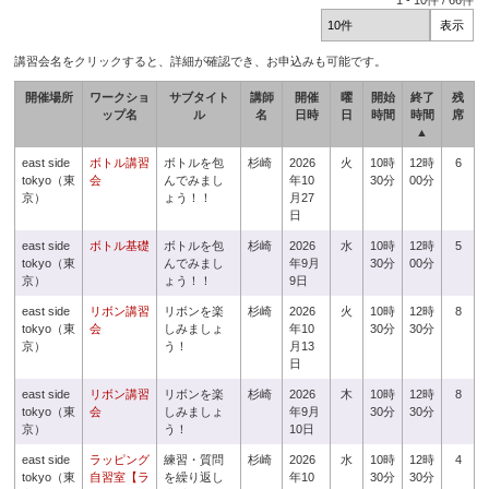
1
-
10
件 /
66
件
講習会名をクリックすると、詳細が確認でき、お申込みも可能です。
開催場所
ワークショ
サブタイト
講師
開催
曜
開始
終了
残
ップ名
ル
名
日時
日
時間
時間
席
▲
east side
ボトル講習
ボトルを包
杉崎
2026
火
10時
12時
6
tokyo（東
会
んでみまし
年10
30分
00分
京）
ょう！！
月27
日
east side
ボトル基礎
ボトルを包
杉崎
2026
水
10時
12時
5
tokyo（東
んでみまし
年9月
30分
00分
京）
ょう！！
9日
east side
リボン講習
リボンを楽
杉崎
2026
火
10時
12時
8
tokyo（東
会
しみましょ
年10
30分
30分
京）
う！
月13
日
east side
リボン講習
リボンを楽
杉崎
2026
木
10時
12時
8
tokyo（東
会
しみましょ
年9月
30分
30分
京）
う！
10日
east side
ラッピング
練習・質問
杉崎
2026
水
10時
12時
4
tokyo（東
自習室【ラ
を繰り返し
年10
30分
30分