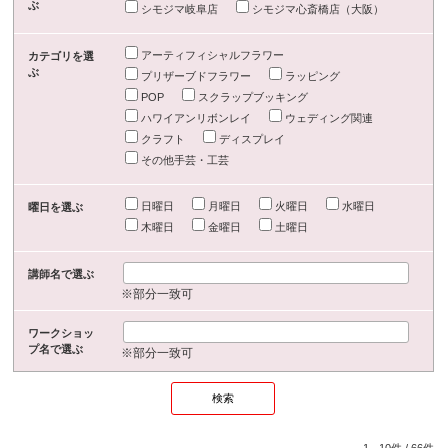
ぶ
シモジマ岐阜店
シモジマ心斎橋店（大阪）
アーティフィシャルフラワー
カテゴリを選
ぶ
プリザーブドフラワー
ラッピング
POP
スクラップブッキング
ハワイアンリボンレイ
ウェディング関連
クラフト
ディスプレイ
その他手芸・工芸
日曜日
月曜日
火曜日
水曜日
曜日を選ぶ
木曜日
金曜日
土曜日
講師名で選ぶ
※部分一致可
ワークショッ
プ名で選ぶ
※部分一致可