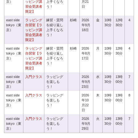
京）
ッピング講
上手くなろ
月21
習会受講者
う！
日
限定】
east side
ラッピング
練習・質問
杉崎
2026
金
10時
12時
4
tokyo（東
自習室【ラ
を繰り返し
年9月
30分
30分
京）
ッピング講
上手くなろ
18日
習会受講者
う！
限定】
east side
ラッピング
練習・質問
杉崎
2026
月
10時
12時
4
tokyo（東
自習室【ラ
を繰り返し
年8月
30分
30分
京）
ッピング講
上手くなろ
17日
習会受講者
う！
限定】
east side
入門クラス
ラッピング
2026
水
10時
13時
7
tokyo（東
を楽しも
年9月
30分
00分
京）
う！
23日
east side
入門クラス
ラッピング
2026
木
10時
13時
8
tokyo（東
を楽しも
年10
30分
00分
京）
う！
月22
日
east side
入門クラス
ラッピング
2026
火
10時
13時
7
tokyo（東
を楽しも
年9月
30分
00分
京）
う！
29日