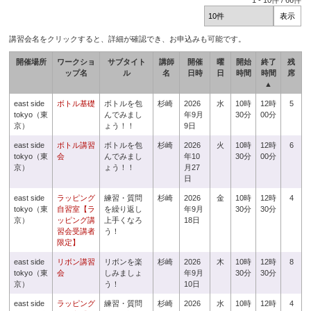
1
-
10
件 /
66
件
講習会名をクリックすると、詳細が確認でき、お申込みも可能です。
開催場所
ワークショ
サブタイト
講師
開催
曜
開始
終了
残
ップ名
ル
名
日時
日
時間
時間
席
▲
east side
ボトル基礎
ボトルを包
杉崎
2026
水
10時
12時
5
tokyo（東
んでみまし
年9月
30分
00分
京）
ょう！！
9日
east side
ボトル講習
ボトルを包
杉崎
2026
火
10時
12時
6
tokyo（東
会
んでみまし
年10
30分
00分
京）
ょう！！
月27
日
east side
ラッピング
練習・質問
杉崎
2026
金
10時
12時
4
tokyo（東
自習室【ラ
を繰り返し
年9月
30分
30分
京）
ッピング講
上手くなろ
18日
習会受講者
う！
限定】
east side
リボン講習
リボンを楽
杉崎
2026
木
10時
12時
8
tokyo（東
会
しみましょ
年9月
30分
30分
京）
う！
10日
east side
ラッピング
練習・質問
杉崎
2026
水
10時
12時
4