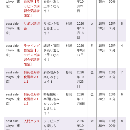
tokyo（東
自習室【ラ
を繰り返し
年10
30分
30分
京）
ッピング講
上手くなろ
月21
習会受講者
う！
日
限定】
east side
リボン講習
リボンを楽
杉崎
2026
火
10時
12時
8
tokyo（東
会
しみましょ
年10
30分
30分
京）
う！
月13
日
east side
ラッピング
練習・質問
杉崎
2026
月
10時
12時
4
tokyo（東
自習室【ラ
を繰り返し
年8月
30分
30分
京）
ッピング講
上手くなろ
17日
習会受講者
う！
限定】
east side
斜め包み特
斜め包みを
杉崎
2026
金
10時
13時
7
tokyo（東
化講座VO
楽しみまし
年10
30分
00分
京）
L.1
ょう！
月23
日
east side
斜め包み特
時短技術・
杉崎
2026
金
10時
13時
6
tokyo（東
化講座VO
半回転包み
年11
30分
00分
京）
L.2
をマスター
月6日
しましょ
う！
east side
入門クラス
ラッピング
2026
木
10時
13時
8
tokyo（東
を楽しも
年10
30分
00分