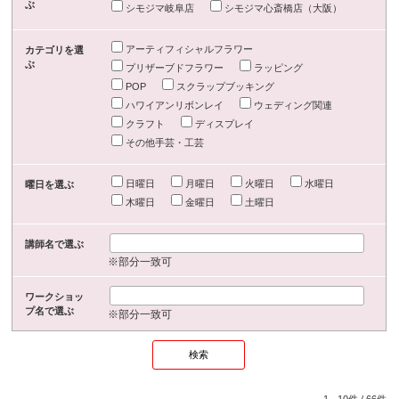
ぶ
シモジマ岐阜店
シモジマ心斎橋店（大阪）
アーティフィシャルフラワー
カテゴリを選
ぶ
プリザーブドフラワー
ラッピング
POP
スクラップブッキング
ハワイアンリボンレイ
ウェディング関連
クラフト
ディスプレイ
その他手芸・工芸
日曜日
月曜日
火曜日
水曜日
曜日を選ぶ
木曜日
金曜日
土曜日
講師名で選ぶ
※部分一致可
ワークショッ
プ名で選ぶ
※部分一致可