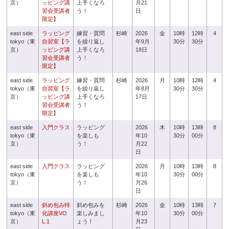
京）
ッピング講
上手くなろ
月21
習会受講者
う！
日
限定】
east side
ラッピング
練習・質問
杉崎
2026
金
10時
12時
4
tokyo（東
自習室【ラ
を繰り返し
年9月
30分
30分
京）
ッピング講
上手くなろ
18日
習会受講者
う！
限定】
east side
ラッピング
練習・質問
杉崎
2026
月
10時
12時
4
tokyo（東
自習室【ラ
を繰り返し
年8月
30分
30分
京）
ッピング講
上手くなろ
17日
習会受講者
う！
限定】
east side
入門クラス
ラッピング
2026
木
10時
13時
8
tokyo（東
を楽しも
年10
30分
00分
京）
う！
月22
日
east side
入門クラス
ラッピング
2026
月
10時
13時
8
tokyo（東
を楽しも
年10
30分
00分
京）
う！
月26
日
east side
斜め包み特
斜め包みを
杉崎
2026
金
10時
13時
7
tokyo（東
化講座VO
楽しみまし
年10
30分
00分
京）
L.1
ょう！
月23