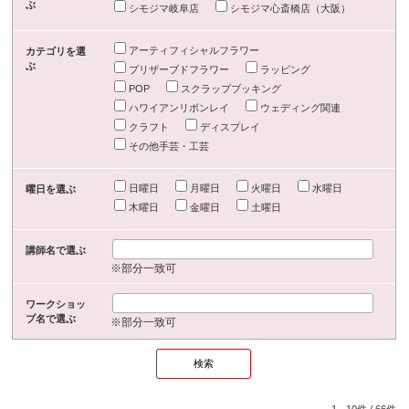
ぶ
シモジマ岐阜店
シモジマ心斎橋店（大阪）
アーティフィシャルフラワー
カテゴリを選
ぶ
プリザーブドフラワー
ラッピング
POP
スクラップブッキング
ハワイアンリボンレイ
ウェディング関連
クラフト
ディスプレイ
その他手芸・工芸
日曜日
月曜日
火曜日
水曜日
曜日を選ぶ
木曜日
金曜日
土曜日
講師名で選ぶ
※部分一致可
ワークショッ
プ名で選ぶ
※部分一致可