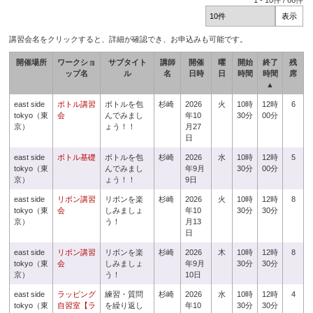
1
-
10
件 /
66
件
講習会名をクリックすると、詳細が確認でき、お申込みも可能です。
開催場所
ワークショ
サブタイト
講師
開催
曜
開始
終了
残
ップ名
ル
名
日時
日
時間
時間
席
▲
east side
ボトル講習
ボトルを包
杉崎
2026
火
10時
12時
6
tokyo（東
会
んでみまし
年10
30分
00分
京）
ょう！！
月27
日
east side
ボトル基礎
ボトルを包
杉崎
2026
水
10時
12時
5
tokyo（東
んでみまし
年9月
30分
00分
京）
ょう！！
9日
east side
リボン講習
リボンを楽
杉崎
2026
火
10時
12時
8
tokyo（東
会
しみましょ
年10
30分
30分
京）
う！
月13
日
east side
リボン講習
リボンを楽
杉崎
2026
木
10時
12時
8
tokyo（東
会
しみましょ
年9月
30分
30分
京）
う！
10日
east side
ラッピング
練習・質問
杉崎
2026
水
10時
12時
4
tokyo（東
自習室【ラ
を繰り返し
年10
30分
30分