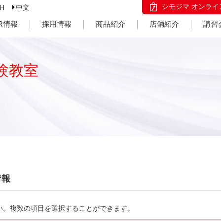
シモジマ オンライ
SH
中文
IR情報
採用情報
商品紹介
店舗紹介
講習
験教室
情報
い。複数の項目を選択することができます。