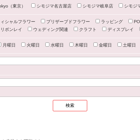
e tokyo（東京）
シモジマ名古屋店
シモジマ岐阜店
シモジ
ィシャルフラワー
プリザーブドフラワー
ラッピング
PO
リボンレイ
ウェディング関連
クラフト
ディスプレイ
月曜日
火曜日
水曜日
木曜日
金曜日
土曜日