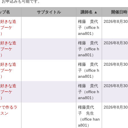
、お申込みも可能です。
ップ名
サブタイトル
講師名 ▲
開催日時
お好きな造
権藤 貴代
2026年8月3
チブーケ
子（office h
き）
ana801）
お好きな造
権藤 貴代
2026年8月3
チブーケ
子（office h
き）
ana801）
お好きな造
権藤 貴代
2026年8月3
ドブーケ
子（office h
き）
ana801）
お好きな造
権藤 貴代
2026年8月3
ドブーケ
子（office h
き）
ana801）
クで作るラ
権藤貴代
2026年8月3
ッスン
子 先生
（office han
a801）