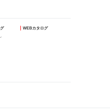
ング
WEBカタログ
し