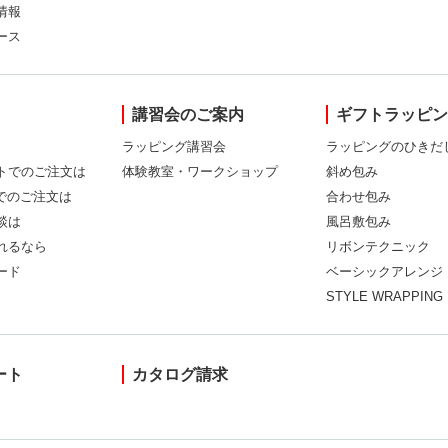
情報
ース
講習会のご案内
ギフトラッピ
ラッピング講習会
ラッピングのひきだ
トでのご注文は
体験教室・ワークショップ
斜め包み
Xでのご注文は
合わせ包み
談は
風呂敷包み
れるなら
リボンテクニック
ード
ベーシックアレンジ
STYLE WRAPPING
ート
カタログ請求