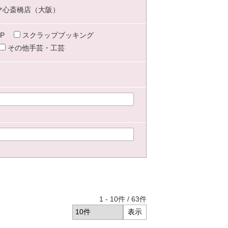
マ心斎橋店（大阪）
P
スクラップブッキング
その他手芸・工芸
1
-
10
件 /
63
件