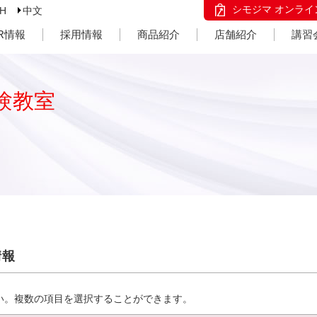
シモジマ オンライ
SH
中文
IR情報
採用情報
商品紹介
店舗紹介
講習
験教室
情報
い。複数の項目を選択することができます。