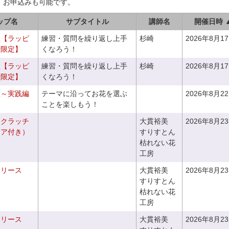
、お申込みも可能です。
ップ名
サブタイトル
講師名
開催日時 
室【ラッピ
練習・質問を繰り返し上手
杉崎
2026年8月1
者限定】
くなろう！
室【ラッピ
練習・質問を繰り返し上手
杉崎
2026年8月1
者限定】
くなろう！
座～実践編
テーマに沿ってお花を選ぶ
2026年8月2
ことを楽しもう！
るクラッチ
大貫裕美
2026年8月2
ニア付き）
すりすとん
枯れない花
工房
るリース
大貫裕美
2026年8月2
すりすとん
枯れない花
工房
るリース
大貫裕美
2026年8月2