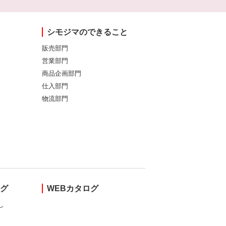
シモジマのできること
販売部門
営業部門
商品企画部門
仕入部門
物流部門
ング
WEBカタログ
し