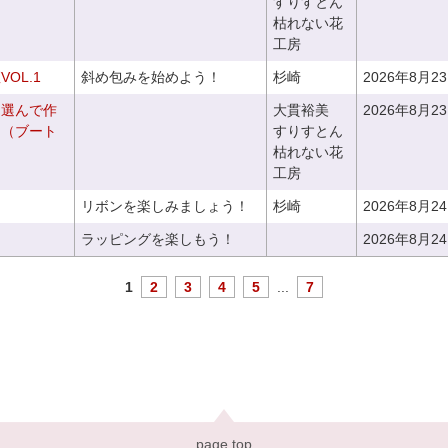
すりすとん
枯れない花
工房
OL.1
斜め包みを始めよう！
杉崎
2026年8月2
を選んで作
大貫裕美
2026年8月2
ケ（ブート
すりすとん
枯れない花
工房
リボンを楽しみましょう！
杉崎
2026年8月2
ラッピングを楽しもう！
2026年8月2
1
2
3
4
5
...
7
page top