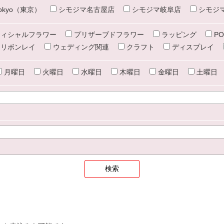
e tokyo（東京）
シモジマ名古屋店
シモジマ岐阜店
シモジ
ィシャルフラワー
プリザーブドフラワー
ラッピング
PO
リボンレイ
ウェディング関連
クラフト
ディスプレイ
月曜日
火曜日
水曜日
木曜日
金曜日
土曜日