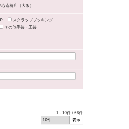
マ心斎橋店（大阪）
P
スクラップブッキング
その他手芸・工芸
1
-
10
件 /
66
件