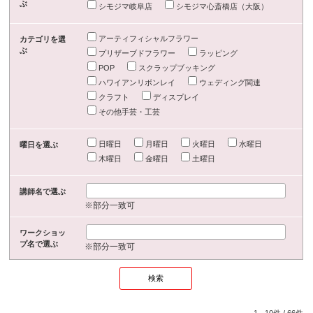
ぶ
シモジマ岐阜店
シモジマ心斎橋店（大阪）
アーティフィシャルフラワー
カテゴリを選
ぶ
プリザーブドフラワー
ラッピング
POP
スクラップブッキング
ハワイアンリボンレイ
ウェディング関連
クラフト
ディスプレイ
その他手芸・工芸
日曜日
月曜日
火曜日
水曜日
曜日を選ぶ
木曜日
金曜日
土曜日
講師名で選ぶ
※部分一致可
ワークショッ
プ名で選ぶ
※部分一致可