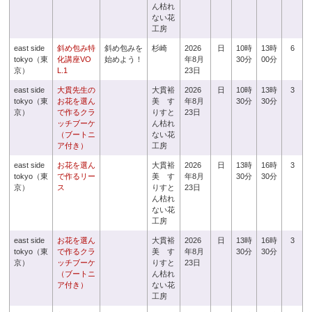
ん枯れ
ない花
工房
east side
斜め包み特
斜め包みを
杉崎
2026
日
10時
13時
6
tokyo（東
化講座VO
始めよう！
年8月
30分
00分
京）
L.1
23日
east side
大貫先生の
大貫裕
2026
日
10時
13時
3
tokyo（東
お花を選ん
美 す
年8月
30分
30分
京）
で作るクラ
りすと
23日
ッチブーケ
ん枯れ
（ブートニ
ない花
ア付き）
工房
east side
お花を選ん
大貫裕
2026
日
13時
16時
3
tokyo（東
で作るリー
美 す
年8月
30分
30分
京）
ス
りすと
23日
ん枯れ
ない花
工房
east side
お花を選ん
大貫裕
2026
日
13時
16時
3
tokyo（東
で作るクラ
美 す
年8月
30分
30分
京）
ッチブーケ
りすと
23日
（ブートニ
ん枯れ
ア付き）
ない花
工房