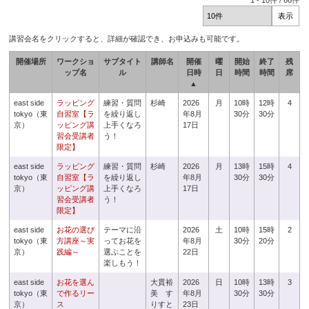
1
-
10
件 /
66
件
講習会名をクリックすると、詳細が確認でき、お申込みも可能です。
開催場所
ワークショ
サブタイト
講師名
開催
曜
開始
終了
残
ップ名
ル
日時
日
時間
時間
席
▲
east side
ラッピング
練習・質問
杉崎
2026
月
10時
12時
4
tokyo（東
自習室【ラ
を繰り返し
年8月
30分
30分
京）
ッピング講
上手くなろ
17日
習会受講者
う！
限定】
east side
ラッピング
練習・質問
杉崎
2026
月
13時
15時
4
tokyo（東
自習室【ラ
を繰り返し
年8月
30分
30分
京）
ッピング講
上手くなろ
17日
習会受講者
う！
限定】
east side
お花の選び
テーマに沿
2026
土
10時
15時
2
tokyo（東
方講座～実
ってお花を
年8月
30分
20分
京）
践編～
選ぶことを
22日
楽しもう！
east side
お花を選ん
大貫裕
2026
日
10時
13時
3
tokyo（東
で作るリー
美 す
年8月
30分
30分
京）
ス
りすと
23日