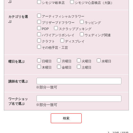
ぶ
シモジマ岐阜店
シモジマ心斎橋店（大阪）
アーティフィシャルフラワー
カテゴリを選
ぶ
プリザーブドフラワー
ラッピング
POP
スクラップブッキング
ハワイアンリボンレイ
ウェディング関連
クラフト
ディスプレイ
その他手芸・工芸
日曜日
月曜日
火曜日
水曜日
曜日を選ぶ
木曜日
金曜日
土曜日
講師名で選ぶ
※部分一致可
ワークショッ
プ名で選ぶ
※部分一致可