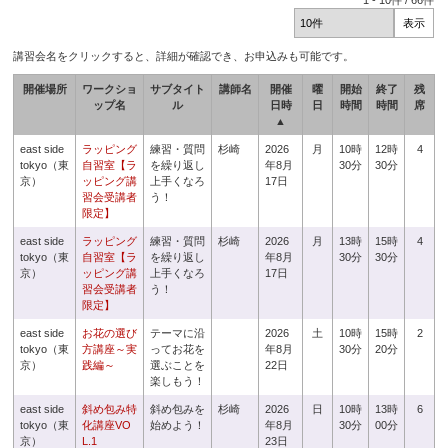
1
-
10
件 /
66
件
講習会名をクリックすると、詳細が確認でき、お申込みも可能です。
開催場所
ワークショ
サブタイト
講師名
開催
曜
開始
終了
残
ップ名
ル
日時
日
時間
時間
席
▲
east side
ラッピング
練習・質問
杉崎
2026
月
10時
12時
4
tokyo（東
自習室【ラ
を繰り返し
年8月
30分
30分
京）
ッピング講
上手くなろ
17日
習会受講者
う！
限定】
east side
ラッピング
練習・質問
杉崎
2026
月
13時
15時
4
tokyo（東
自習室【ラ
を繰り返し
年8月
30分
30分
京）
ッピング講
上手くなろ
17日
習会受講者
う！
限定】
east side
お花の選び
テーマに沿
2026
土
10時
15時
2
tokyo（東
方講座～実
ってお花を
年8月
30分
20分
京）
践編～
選ぶことを
22日
楽しもう！
east side
斜め包み特
斜め包みを
杉崎
2026
日
10時
13時
6
tokyo（東
化講座VO
始めよう！
年8月
30分
00分
京）
L.1
23日