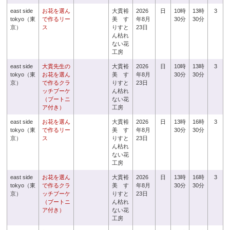
east side
お花を選ん
大貫裕
2026
日
10時
13時
3
tokyo（東
で作るリー
美 す
年8月
30分
30分
京）
ス
りすと
23日
ん枯れ
ない花
工房
east side
大貫先生の
大貫裕
2026
日
10時
13時
3
tokyo（東
お花を選ん
美 す
年8月
30分
30分
京）
で作るクラ
りすと
23日
ッチブーケ
ん枯れ
（ブートニ
ない花
ア付き）
工房
east side
お花を選ん
大貫裕
2026
日
13時
16時
3
tokyo（東
で作るリー
美 す
年8月
30分
30分
京）
ス
りすと
23日
ん枯れ
ない花
工房
east side
お花を選ん
大貫裕
2026
日
13時
16時
3
tokyo（東
で作るクラ
美 す
年8月
30分
30分
京）
ッチブーケ
りすと
23日
（ブートニ
ん枯れ
ア付き）
ない花
工房