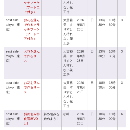
ッチブーケ
ん枯れ
（ブートニ
ない花
ア付き）
工房
east side
お花を選ん
大貫裕
2026
日
13時
16時
3
tokyo（東
で作るクラ
美 す
年8月
30分
30分
京）
ッチブーケ
りすと
23日
（ブートニ
ん枯れ
ア付き）
ない花
工房
east side
お花を選ん
大貫裕
2026
日
13時
16時
3
tokyo（東
で作るリー
美 す
年8月
30分
30分
京）
ス
りすと
23日
ん枯れ
ない花
工房
east side
お花を選ん
大貫裕
2026
日
10時
13時
3
tokyo（東
で作るリー
美 す
年8月
30分
30分
京）
ス
りすと
23日
ん枯れ
ない花
工房
east side
斜め包み特
斜め包みを
杉崎
2026
日
10時
13時
6
tokyo（東
化講座VO
始めよう！
年8月
30分
00分
京）
L.1
23日