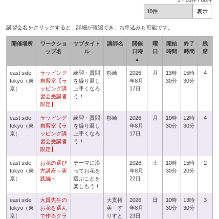
1
-
10
件 /
66
件
講習会名をクリックすると、詳細が確認でき、お申込みも可能です。
開催場所
ワークショ
サブタイト
講師名
開催
曜
開始
終了
残
ップ名
ル
日時
日
時間
時間
席
▲
east side
ラッピング
練習・質問
杉崎
2026
月
13時
15時
4
tokyo（東
自習室【ラ
を繰り返し
年8月
30分
30分
京）
ッピング講
上手くなろ
17日
習会受講者
う！
限定】
east side
ラッピング
練習・質問
杉崎
2026
月
10時
12時
4
tokyo（東
自習室【ラ
を繰り返し
年8月
30分
30分
京）
ッピング講
上手くなろ
17日
習会受講者
う！
限定】
east side
お花の選び
テーマに沿
2026
土
10時
15時
2
tokyo（東
方講座～実
ってお花を
年8月
30分
20分
京）
践編～
選ぶことを
22日
楽しもう！
east side
大貫先生の
大貫裕
2026
日
10時
13時
3
tokyo（東
お花を選ん
美 す
年8月
30分
30分
京）
で作るクラ
りすと
23日