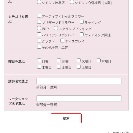
ぶ
シモジマ岐阜店
シモジマ心斎橋店（大阪）
アーティフィシャルフラワー
カテゴリを選
ぶ
プリザーブドフラワー
ラッピング
POP
スクラップブッキング
ハワイアンリボンレイ
ウェディング関連
クラフト
ディスプレイ
その他手芸・工芸
日曜日
月曜日
火曜日
水曜日
曜日を選ぶ
木曜日
金曜日
土曜日
講師名で選ぶ
※部分一致可
ワークショッ
プ名で選ぶ
※部分一致可