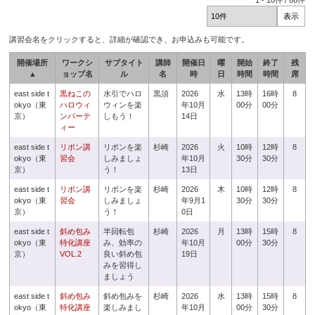
1
-
10
件 /
66
件
講習会名をクリックすると、詳細が確認でき、お申込みも可能です。
開催場所
ワークシ
サブタイト
講師
開催日
曜
開始
終了
残
▲
ョップ名
ル
名
時
日
時間
時間
席
east side t
黒ねこの
水引でハロ
黒須
2026
水
13時
16時
8
okyo（東
ハロウィ
ウィンを楽
年10月
00分
00分
京）
ンパーテ
しもう！
14日
ィー
east side t
リボン講
リボンを楽
杉崎
2026
火
10時
12時
8
okyo（東
習会
しみましょ
年10月
30分
30分
京）
う！
13日
east side t
リボン講
リボンを楽
杉崎
2026
木
10時
12時
8
okyo（東
習会
しみましょ
年9月1
30分
30分
京）
う！
0日
east side t
斜め包み
半回転包
杉崎
2026
月
13時
15時
8
okyo（東
特化講座
み、効率の
年10月
00分
30分
京）
VOL.2
良い斜め包
19日
みを習得し
ましょう
east side t
斜め包み
斜め包みを
杉崎
2026
水
13時
15時
8
okyo（東
特化講座
楽しみまし
年10月
00分
30分