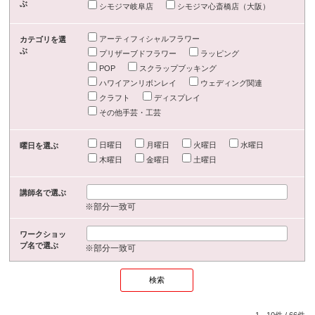
ぶ
シモジマ岐阜店
シモジマ心斎橋店（大阪）
アーティフィシャルフラワー
カテゴリを選
ぶ
プリザーブドフラワー
ラッピング
POP
スクラップブッキング
ハワイアンリボンレイ
ウェディング関連
クラフト
ディスプレイ
その他手芸・工芸
日曜日
月曜日
火曜日
水曜日
曜日を選ぶ
木曜日
金曜日
土曜日
講師名で選ぶ
※部分一致可
ワークショッ
プ名で選ぶ
※部分一致可