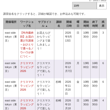
1
-
10
件 /
66
件
講習会名をクリックすると、詳細が確認でき、お申込みも可能です。
開催場所
ワークショ
サブタイト
講師
開催
曜
開始
終了
残
ップ名
ル ▲
名
日時
日
時間
時間
席
east side
【年内最終
お花えらび
2026
日
10時
15時
3
tokyo（東
回】お花の
からラッピ
年9月
30分
20分
京）
選び方講座
ングまで楽
13日
～おひとり
しみましょ
で選べるノ
う！
ウハウが身
につく～
east side
クリスマス
クリスマス
2026
月
13時
16時
6
tokyo（東
ラッピング
をラッピン
年12
00分
00分
京）
2026
グで楽しも
月7日
う！！
east side
クリスマス
クリスマス
杉崎
2026
金
10時
13時
6
tokyo（東
ラッピング
をラッピン
年11
30分
30分
京）
2026
グで楽しも
月20
う！！
日
east side
クリスマス
クリスマス
杉崎
2026
日
10時
13時
4
tokyo（東
ラッピング
をラッピン
年10
30分
30分
京）
2026
グで楽しも
月18