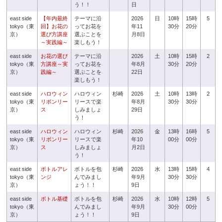
う！！
日
east side
【年内最終
テーマに沿
2026
日
10時
15時
5
tokyo（東
回】お花の
ってお花を
年11
30分
20分
京）
選び方講座
選ぶことを
月8日
～実践編～
楽しもう！
east side
お花の選び
テーマに沿
2026
土
10時
15時
2
tokyo（東
方講座～実
ってお花を
年8月
30分
20分
京）
践編～
選ぶことを
22日
楽しもう！
east side
ハロウィン
ハロウィン
杉崎
2026
土
10時
13時
2
tokyo（東
リボンリー
リースで楽
年8月
30分
30分
京）
ス
しみましょ
29日
う！
east side
ハロウィン
ハロウィン
杉崎
2026
金
13時
16時
5
tokyo（東
リボンリー
リースで楽
年10
00分
00分
京）
ス
しみましょ
月2日
う！
east side
ボトルアレ
ボトルを包
杉崎
2026
水
13時
15時
4
tokyo（東
ンジ
んでみまし
年9月
30分
30分
京）
ょう！！
9日
east side
ボトル基礎
ボトルを包
杉崎
2026
水
10時
12時
5
tokyo（東
んでみまし
年9月
30分
00分
京）
ょう！！
9日