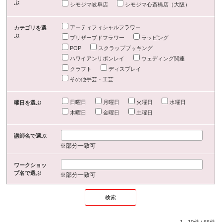
ぶ
シモジマ岐阜店
シモジマ心斎橋店（大阪）
アーティフィシャルフラワー
カテゴリを選
ぶ
プリザーブドフラワー
ラッピング
POP
スクラップブッキング
ハワイアンリボンレイ
ウェディング関連
クラフト
ディスプレイ
その他手芸・工芸
日曜日
月曜日
火曜日
水曜日
曜日を選ぶ
木曜日
金曜日
土曜日
講師名で選ぶ
※部分一致可
ワークショッ
プ名で選ぶ
※部分一致可